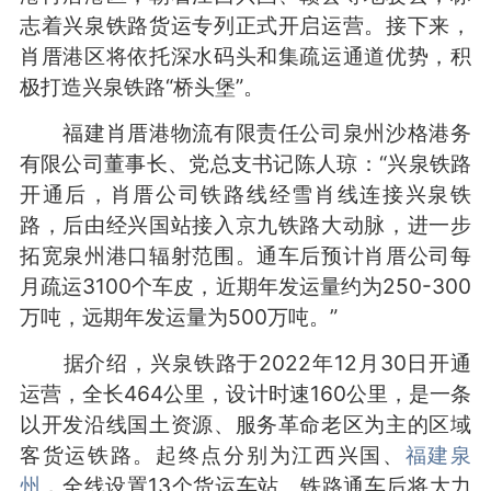
志着兴泉铁路货运专列正式开启运营。接下来，
肖厝港区将依托深水码头和集疏运通道优势，积
极打造兴泉铁路“桥头堡”。
福建肖厝港物流有限责任公司泉州沙格港务
有限公司董事长、党总支书记陈人琼：“兴泉铁路
开通后，肖厝公司铁路线经雪肖线连接兴泉铁
路，后由经兴国站接入京九铁路大动脉，进一步
拓宽泉州港口辐射范围。通车后预计肖厝公司每
月疏运3100个车皮，近期年发运量约为250-300
万吨，远期年发运量为500万吨。”
据介绍，兴泉铁路于2022年12月30日开通
运营，全长464公里，设计时速160公里，是一条
以开发沿线国土资源、服务革命老区为主的区域
客货运铁路。起终点分别为江西兴国、
福建泉
州
，全线设置13个货运车站。铁路通车后将大力