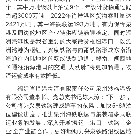
个，其中万吨级以上泊位9个，年设计货物通过能
力超3000万吨。2022年肖厝港区货物吞吐量达
2421万吨，其中海铁联运193万吨，有力保障泉
港及周边的地区产业链供应链畅通稳定。同时湄
洲湾港也是我省重要的大宗散货枢纽港口，以湄
洲湾港为枢纽，兴泉铁路与向莆铁路形成东南沿
海通往内陆地区的双线铁路通道，赣南、闽西地
区通往沿海港口的交通“大动脉”将更加畅通，物
流运输成本有效降低。
福建肖厝港物流有限责任公司泉州沙格港务
有限公司董事长、党总支书记陈人琼：“下一步，
公司将乘兴泉铁路建成通车的东风，加快5-6#泊
位建设进度，推进泉州海铁联运与集装箱多式联
运业务的发展，深入开展‘海运—港口—铁路—企
业’全产业链合作，更好地助力兴泉铁路沿线区域