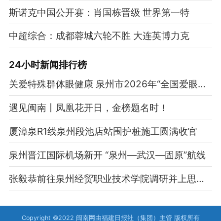
斯诺克中国公开赛：肖国栋晋级 世界第一特
中超综合：成都蓉城六轮不胜 大连英博力克
24小时新闻排行榜
关爱特殊群体眼健康 泉州市2026年“全国爱眼日”眼健康科普志愿服务活动举办
遇见闽南丨凤凰花开日，金榜题名时！
厦漳泉R1线泉州段池店站围护桩施工圆满收官
泉州晋江国际机场新开 “泉州—武汉—固原”航线
张毅恭前往泉州经贸职业技术学院调研并上思政课
Copyright ©2022 闽南网由福建日报社（集团）主管 版权所有