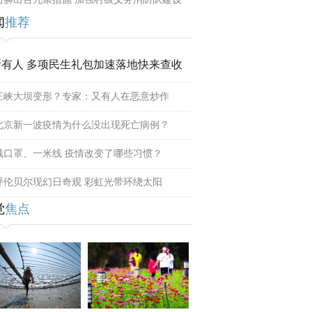
闻
推荐
所有人 多项民生礼包加速落地快来查收
三峡大坝变形？专家：又有人在恶意炒作
北京新一波疫情为什么没出现死亡病例？
戴口罩、一米线 疫情改变了哪些习惯？
呼伦贝尔现幻日奇观 彩虹光带环绕太阳
觉
焦点