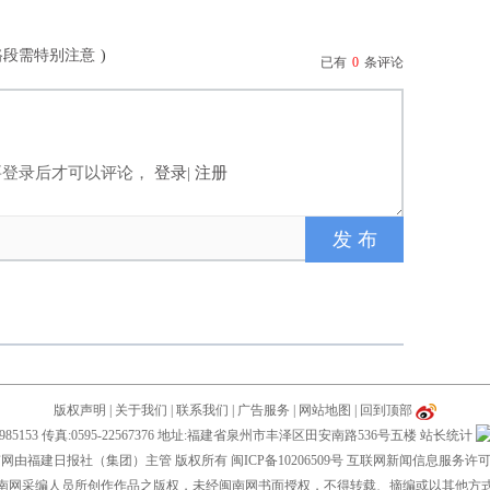
路段需特别注意
)
已有
0
条评论
要登录后才可以评论，
登录
|
注册
版权声明
|
关于我们
|
联系我们
|
广告服务
|
网站地图
|
回到顶部
28985153 传真:0595-22567376 地址:福建省泉州市丰泽区田安南路536号五楼
站长统计
019 闽南网由福建日报社（集团）主管 版权所有
闽ICP备10206509号
互联网新闻信息服务许可证编
南网采编人员所创作作品之版权，未经闽南网书面授权，不得转载、摘编或以其他方