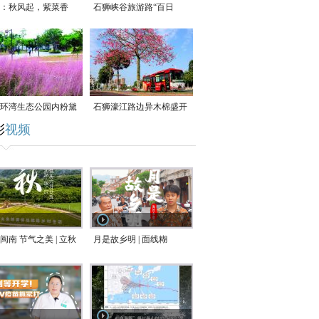
：秋风起，紫菜香
石狮峡谷旅游路“百日
草”争相斗艳
环湾生态公园内粉黛
石狮濠江路边异木棉盛开
彩
视频
草盛放
闽南 节气之美 | 立秋
月是故乡明 | 面线糊