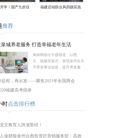
开学！国产九价仅
福建启动防台风四级应急
9.5元/针，HPV疫苗抓
响应！台风“白海豚”将于
题
推荐
9日在长江口至福建北部
一带沿海登陆
注泉城养老服务 打造幸福老年生活
闽南网推出专题报道，以图、
文、视频等形式，展现泉州在补
齐养老事业短板，提升养老服
新征程，再出发——聚焦2021年全国两会
2020福建高考招录
小时
点击排行榜
龙文教育人跨省取经！
人保财险泉州台商投资区营销服务部：高效