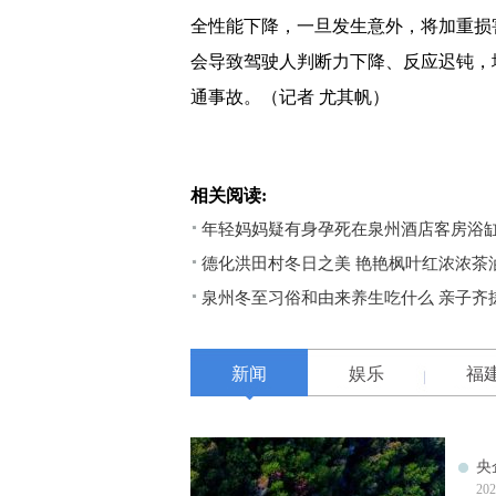
全性能下降，一旦发生意外，将加重损
会导致驾驶人判断力下降、反应迟钝，
通事故。（记者 尤其帆）
相关阅读:
年轻妈妈疑有身孕死在泉州酒店客房浴缸
德化洪田村冬日之美 艳艳枫叶红浓浓茶
泉州冬至习俗和由来养生吃什么 亲子齐
新闻
娱乐
福
央
202