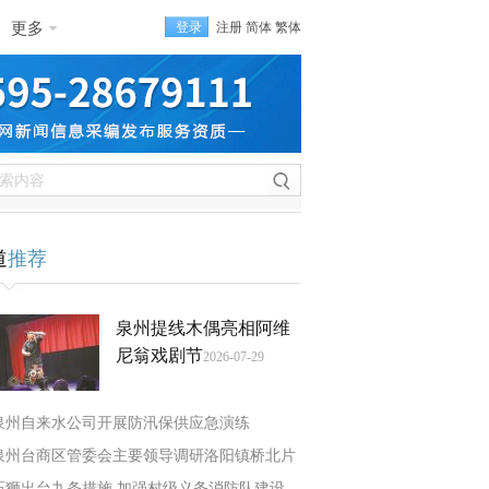
更多
登录
注册
简体
繁体
道
推荐
泉州提线木偶亮相阿维
尼翁戏剧节
2026-07-29
泉州自来水公司开展防汛保供应急演练
泉州台商区管委会主要领导调研洛阳镇桥北片
石狮出台九条措施 加强村级义务消防队建设