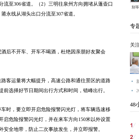
流至306省道。（2）三明往泉州方向拥堵从蓬壶口
别等
，莆永线从湖头出口分流至307省道。
24
专
紧打
关
酒后不开车、开车不喝酒，杜绝因亲朋好友聚会
路客运量将大幅提升，高速公路和通往景区的道路
提前选择好节日期间出行方式和时间，错峰出行。
48
车时，要立即开启危险报警闪光灯，将车辆迅速移
开启危险报警闪光灯，并在来车方向150米以外设置
外安全地带，防止二次事故发生，并立即报警。