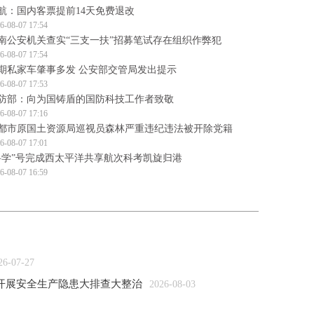
航：国内客票提前14天免费退改
6-08-07 17:54
南公安机关查实“三支一扶”招募笔试存在组织作弊犯
6-08-07 17:54
期私家车肇事多发 公安部交管局发出提示
6-08-07 17:53
防部：向为国铸盾的国防科技工作者致敬
6-08-07 17:16
都市原国土资源局巡视员森林严重违纪违法被开除党籍
6-08-07 17:01
科学”号完成西太平洋共享航次科考凯旋归港
6-08-07 16:59
26-07-27
开展安全生产隐患大排查大整治
2026-08-03