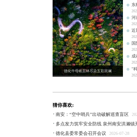
东
202
河
202
近
202
国
202
成
202
“
德化牛母岐层林尽染五彩斑斓
202
猜你喜欢:
南安：“空中哨兵”出动破解巡查盲区
20
多点发力筑牢安全防线 泉州南安洪濑镇
德化县委常委会召开会议
2026-07-28