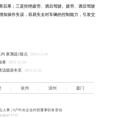
害后果；三是拒绝疲劳、酒后驾驶。疲劳、酒后驾驶
增加操作失误，容易失去对车辆的控制能力，引发交
内 家属提2疑点
2015-12-24
油香
2015-12-24
搓汤圆迎冬至
2015-12-22
建
泉州
漳州
厦门
企人事 | 9户中央企业外部董事职务变动
6-08-07 17:57