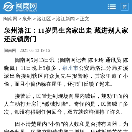
简
闽南网
>
泉州
>
洛江区
>
洛江新闻
> 正文
泉州洛江：11岁男生离家出走 藏进别人家
还反锁房门
闽南网 2021-05-13 19:16
闽南网5月13日讯（闽南网记者 陈玉玲 通讯员 陈
晓岚）11日晚上9点多，
泉州市
公安局洛江分局罗溪
派出所接到辖区群众黄先生报警称，其家里遭了小
偷，而且小偷仍躲在屋里，还把门反锁了起来。
接警后，民警赶到现场向屋内喊话，规劝里面的
人主动打开房门“缴械投降”。奇怪的是，民警喊了多
次，却没有得到任何回音，双方就这样僵持了许久。
因不清楚屋内“小偷”的人数和是否持有凶器，为