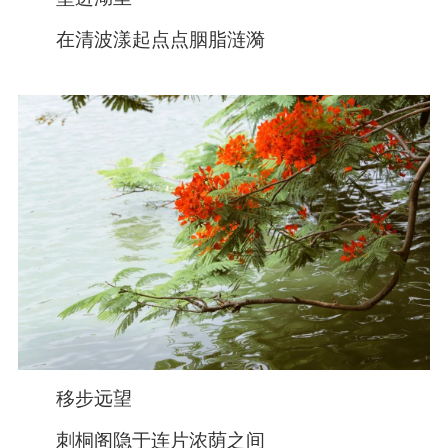
在清波漾起点点胭脂涟漪
移步远望
刺桐阁隐于连片浓荫之间