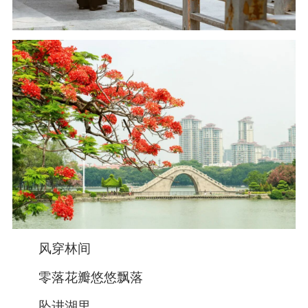
风穿林间
零落花瓣悠悠飘落
坠进湖里