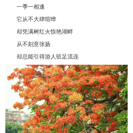
一季一相逢
它从不大肆喧哗
却凭满树红火惊艳湖畔
从不刻意张扬
却总能引得游人驻足流连