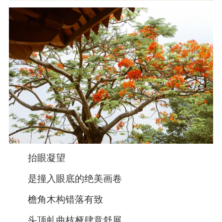
抬眼凝望
是撞入眼底的绝美画卷
檐角木构错落有致
头顶虬曲枝桠肆意舒展