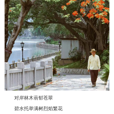
对岸林木蓊郁苍翠
碧水托举满树烈焰繁花