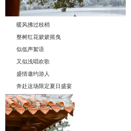
暖风拂过枝梢
整树红花簌簌摇曳
似低声絮语
又似浅唱欢歌
盛情邀约游人
奔赴这场限定夏日盛宴