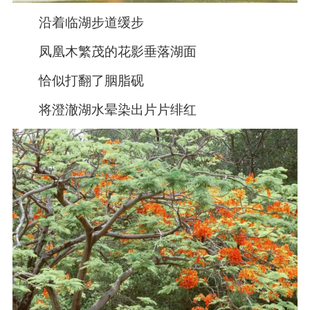
沿着临湖步道缓步
凤凰木繁茂的花影垂落湖面
恰似打翻了胭脂砚
将澄澈湖水晕染出片片绯红