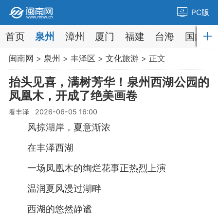
PC版
首页
泉州
漳州
厦门
福建
台海
国内
闽南网
>
泉州
>
丰泽区
>
文化旅游
> 正文
抬头见喜，满树芳华！泉州西湖公园的
凤凰木，开成了绝美画卷
看丰泽 2026-06-05 16:00
风掠湖岸，夏意渐浓
在丰泽西湖
一场凤凰木的绚烂花事正热烈上演
温润夏风漫过湖畔
西湖的悠然静谧