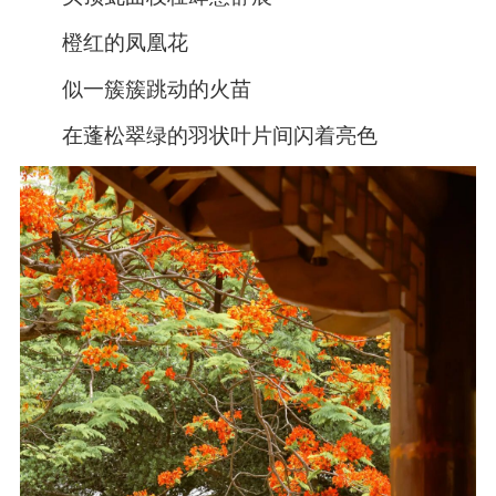
橙红的凤凰花
似一簇簇跳动的火苗
在蓬松翠绿的羽状叶片间闪着亮色