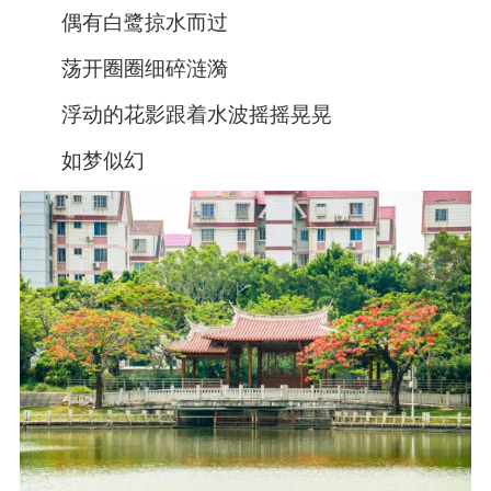
偶有白鹭掠水而过
荡开圈圈细碎涟漪
浮动的花影跟着水波摇摇晃晃
如梦似幻