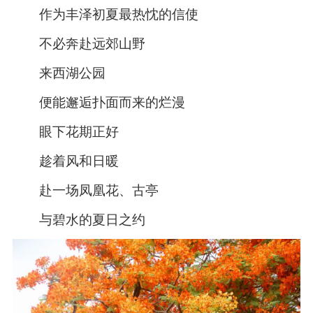
作为丰泽初夏最热忱的信使
不必奔赴远郊山野
来西湖公园
便能邂逅扑面而来的烂漫
眼下花期正好
趁着风和日暖
赴一场凤凰花、古亭
与碧水的夏日之约