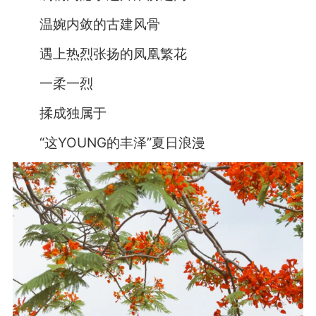
温婉内敛的古建风骨
遇上热烈张扬的凤凰繁花
一柔一烈
揉成独属于
“这YOUNG的丰泽”夏日浪漫