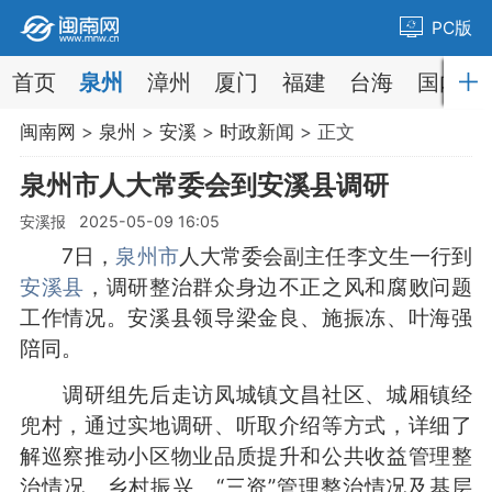
PC版
首页
泉州
漳州
厦门
福建
台海
国内
闽南网
>
泉州
>
安溪
>
时政新闻
> 正文
泉州市人大常委会到安溪县调研
安溪报 2025-05-09 16:05
7日，
泉州市
人大常委会副主任李文生一行到
安溪县
，调研整治群众身边不正之风和腐败问题
工作情况。安溪县领导梁金良、施振冻、叶海强
陪同。
调研组先后走访凤城镇文昌社区、城厢镇经
兜村，通过实地调研、听取介绍等方式，详细了
解巡察推动小区物业品质提升和公共收益管理整
治情况、乡村振兴、“三资”管理整治情况及基层