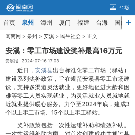
PC版
首页
泉州
漳州
厦门
福建
台海
国内
闽南网
>
泉州
>
安溪
>
民生社会
> 正文
安溪：零工市场建设奖补最高16万元
安溪报 2024-07-16 17:08
近日，
安溪县
出台标准化零工市场（驿站）
建设系列奖补政策，旨在规范安溪县零工市场建
设，支持多渠道灵活就业，更好地促进大龄和困
难等零工人员实现就业，为灵活就业人员就地就
近就业提供暖心服务。力争至2024年底，建成3
个以上零工市场、15个以上零工驿站。
奖补政策包括一次性运维补助和绩效补助。
一次性运维补助方面，对首次创建成功并通过县