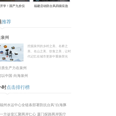
开学！国产九价仅
福建启动防台风四级应急
9.5元/针，HPV疫苗抓
响应！台风“白海豚”将于
题
推荐
9日在长江口至福建北部
一带沿海登陆
遗泉州
挖掘泉州的乡村之美、名桥之
美、名山之美、饮食之美，让时
代记忆在城市更新中重焕荣光
新质生产力在泉州
何以中国·向海泉州
小时
点击排行榜
福州水运中心全链条部署防抗台风“白海豚
一方诊室汇聚两岸仁心 厦门探路两岸医疗