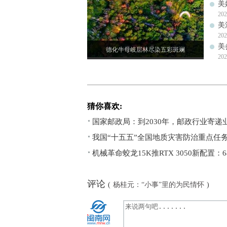
美
202
美
202
美
德化牛母岐层林尽染五彩斑斓
202
猜你喜欢:
国家邮政局：到2030年，邮政行业寄递业
我国“十五五”全国地质灾害防治重点任
机械革命蛟龙15K推RTX 3050新配置：6
评论
(
杨桂元：“小事”里的为民情怀
)