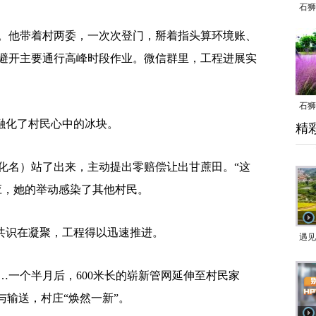
石狮
他带着村两委，一次次登门，掰着指头算环境账、
避开主要通行高峰时段作业。微信群里，工程进展实
石狮
融化了村民心中的冰块。
精
乱子
名）站了出来，主动提出零赔偿让出甘蔗田。“这
应，她的举动感染了其他村民。
共识在凝聚，工程得以迅速推进。
遇见
个半月后，600米长的崭新管网延伸至村民家
与输送，村庄“焕然一新”。