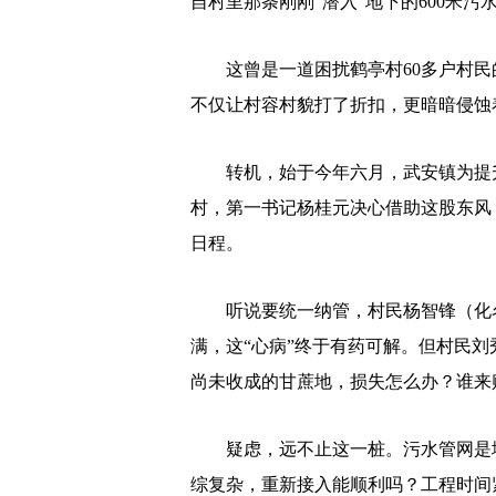
自村里那条刚刚“潜入”地下的600米污
这曾是一道困扰鹤亭村60多户村民的
不仅让村容村貌打了折扣，更暗暗侵蚀
转机，始于今年六月，武安镇为提升
村，第一书记杨桂元决心借助这股东风
日程。
听说要统一纳管，村民杨智锋（化名
满，这“心病”终于有药可解。但村民
尚未收成的甘蔗地，损失怎么办？谁来
疑虑，远不止这一桩。污水管网是地
综复杂，重新接入能顺利吗？工程时间