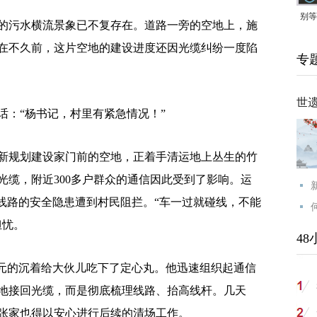
别等
污水横流景象已不复存在。道路一旁的空地上，施
24
在不久前，这片空地的建设进度还因光缆纠纷一度陷
专
紧打
世
：“杨书记，村里有紧急情况！”
规划建设家门前的空地，正着手清运地上丛生的竹
光缆，附近300多户群众的通信因此受到了影响。运
乱线路的安全隐患遭到村民阻拦。“车一过就碰线，不能
担忧。
48
元的沉着给大伙儿吃下了定心丸。他迅速组织起通信
地接回光缆，而是彻底梳理线路、抬高线杆。几天
张家也得以安心进行后续的清场工作。