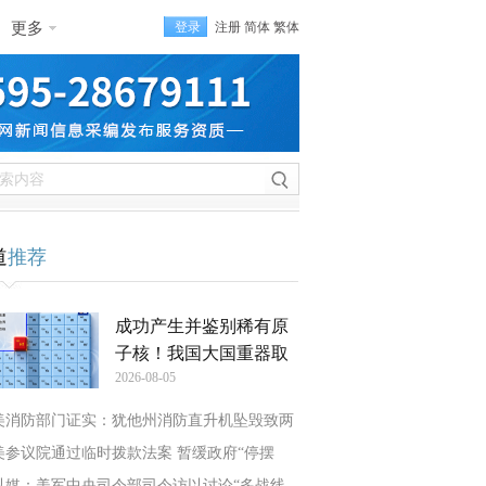
更多
登录
注册
简体
繁体
道
推荐
成功产生并鉴别稀有原
子核！我国大国重器取
2026-08-05
美消防部门证实：犹他州消防直升机坠毁致两
美参议院通过临时拨款法案 暂缓政府“停摆
以媒：美军中央司令部司令访以讨论“多战线