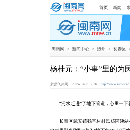
首页
新闻
闽南网
>
新闻中心
>
漳州
>
长泰区
杨桂元：“小事”里的为
来源:闽南网
2025-10-03 17:36
http://www.mnw.cn/
“污水赶进”了地下管道，心里一下就
长泰区武安镇鹤亭村村民郑阿姨站在