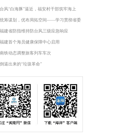
台风“白海豚”逼近，福安村干部筑牢海上
统筹谋划，优布局拓空间——学习贯彻省委
福建省防指维持防台风三级应急响应
福建首个海员健康保障中心启用
南铁动态调整旅客列车车次
倒逼出来的“垃圾革命”