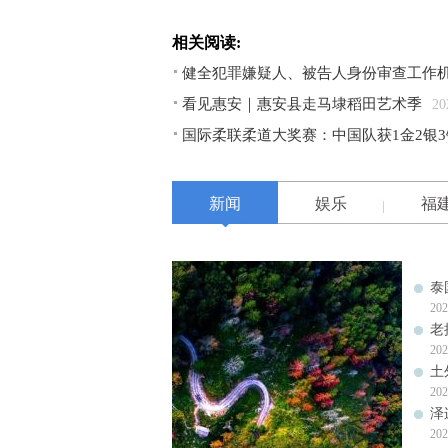
相关阅读:
健全犯罪嫌疑人、被告人身份审查工作机
看见惠安｜惠安县走马埭稻田艺术季
20
国际柔联柔道大奖赛：中国队获1金2银3
新闻
娱乐
福
泰
202
老
202
土
202
泽
202