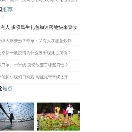
闻
推荐
所有人 多项民生礼包加速落地快来查收
三峡大坝变形？专家：又有人在恶意炒作
北京新一波疫情为什么没出现死亡病例？
戴口罩、一米线 疫情改变了哪些习惯？
呼伦贝尔现幻日奇观 彩虹光带环绕太阳
觉
焦点