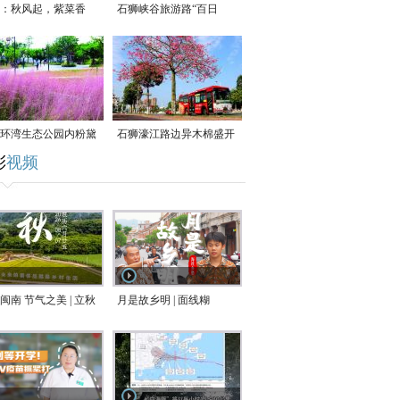
：秋风起，紫菜香
石狮峡谷旅游路“百日
草”争相斗艳
环湾生态公园内粉黛
石狮濠江路边异木棉盛开
彩
视频
草盛放
闽南 节气之美 | 立秋
月是故乡明 | 面线糊