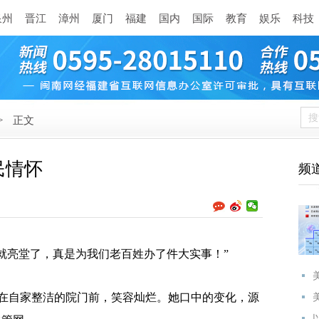
泉州
晋江
漳州
厦门
福建
国内
国际
教育
娱乐
科技
>
正文
民情怀
频
亮堂了，真是为我们老百姓办了件大实事！”
自家整洁的院门前，笑容灿烂。她口中的变化，源