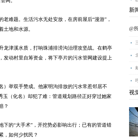
水管网。
新
老难题。生活污水无处安放，在房前屋后“漫游”，
@
着土地和水源。
龙津溪水质，打响珠浦排涝沟治理攻坚战。在鹤亭
，发动村里自筹资金，将下亭片的污水管网建设提上
）举双手赞成。他家明沟排放的污水常惹邻居不
视
刘秀玉（化名）却犯了难：管道规划路径正好穿过她家
赔？
下的“大手术”，开挖势必影响出行；已有的管道错
紧，如何少扰民？