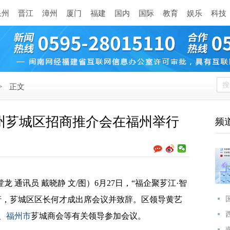
泉州
晋江
漳州
厦门
福建
国内
国际
教育
娱乐
科技
>
正文
！漳州芗城区招商推介会在福州举行
频
 通讯员 戴晓静 文/图）6月27日，“福企聚芗江·智
行，芗城区区长何才成出席会议并致辞。区领导黄艺
、
福州市
芗城商会等有关领导参加会议。