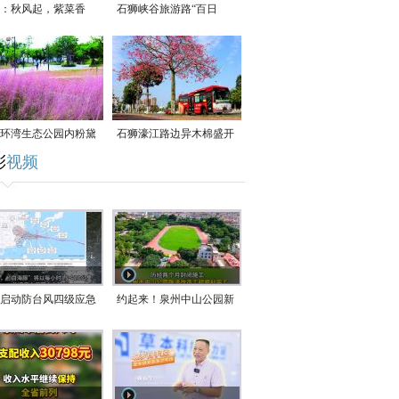
：秋风起，紫菜香
石狮峡谷旅游路“百日
草”争相斗艳
环湾生态公园内粉黛
石狮濠江路边异木棉盛开
彩
视频
草盛放
启动防台风四级应急
约起来！泉州中山公园新
！台风“白海豚”将于
跑道正式开放！
在长江口至福建北部
沿海登陆