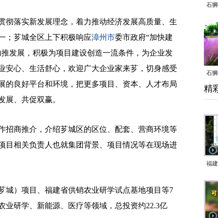
石狮
彻落实新发展理念，着力推动经济发展高质量、生
一；芗城全区上下积极响应
漳州市
委市政府“加快建
助推发展，积极为项目建设创造一流条件，为企业发
业安心、生活舒心，欢迎广大企业家来芗，切身感受
石狮
展的良好平台和环境，把更多项目、资本、人才布局
精
乱子
发展、共促双赢。
招商推介，介绍芗城区的区位、配套、营商环境等
项目相关负责人也就集团背景、项目情况等在现场进
福建
响应
城）项目、福建省供销农业研学试点基地项目等7
9日
业研学、新能源、医疗等领域，总投资约22.3亿
一带