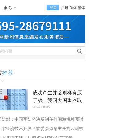
更多
登录
注册
简体
繁体
道
推荐
成功产生并鉴别稀有原
子核！我国大国重器取
2026-08-05
国防部：中国军队坚决反制任何闹海挑衅图谋
西宁经济技术开发区管委会原副主任刘云洲被
南水北调中线工程调水突破800亿立方米