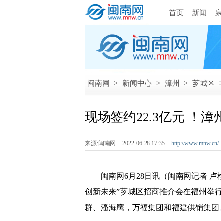
首页
新闻
闽南网
>
新闻中心
>
漳州
>
芗城区
现场签约22.3亿元 
来源:闽南网
2022-06-28 17:35
http://www.mnw.cn/
闽南网6月28日讯（闽南网记者 卢樘龙
创新未来”芗城区招商推介会在福州举
群、潘海鹰，万福集团和福建供销集团