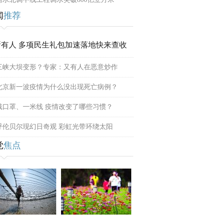
闻
推荐
所有人 多项民生礼包加速落地快来查收
三峡大坝变形？专家：又有人在恶意炒作
北京新一波疫情为什么没出现死亡病例？
戴口罩、一米线 疫情改变了哪些习惯？
呼伦贝尔现幻日奇观 彩虹光带环绕太阳
觉
焦点