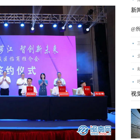
新
@
视