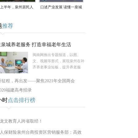
上半年，泉州居民人
口述产业发展 读懂一座城
支配收入公布！
｜赖南生：42岁白手起
题
推荐
家，率先研发草本卫生巾
注泉城养老服务 打造幸福老年生活
闽南网推出专题报道，以图、
文、视频等形式，展现泉州在补
齐养老事业短板，提升养老服
新征程，再出发——聚焦2021年全国两会
2020福建高考招录
小时
点击排行榜
龙文教育人跨省取经！
人保财险泉州台商投资区营销服务部：高效