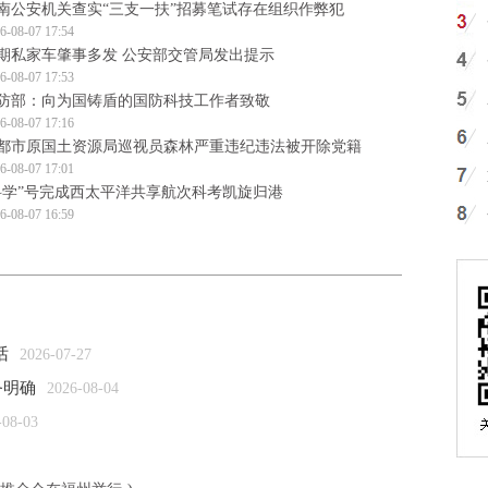
南公安机关查实“三支一扶”招募笔试存在组织作弊犯
6-08-07 17:54
期私家车肇事多发 公安部交管局发出提示
6-08-07 17:53
防部：向为国铸盾的国防科技工作者致敬
6-08-07 17:16
都市原国土资源局巡视员森林严重违纪违法被开除党籍
6-08-07 17:01
科学”号完成西太平洋共享航次科考凯旋归港
6-08-07 16:59
话
2026-07-27
务明确
2026-08-04
-08-03