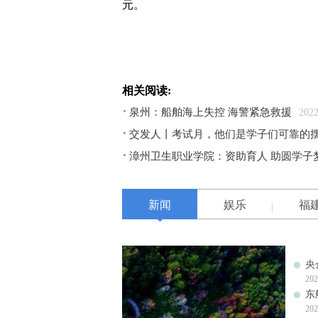
元。
相关阅读:
泉州：船舶海上失控 海警紧急救援
2022
交发人丨考试月，他们是学子们可靠的
漳州卫生职业学院：资助育人 助圆学子
新闻
娱乐
福
央
202
东
202