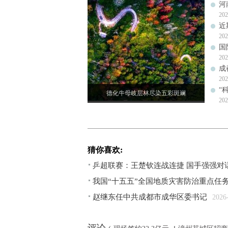
河
202
近
202
国
202
成
202
“
德化牛母岐层林尽染五彩斑斓
202
猜你喜欢:
乒超联赛：王楚钦连战连捷 国手强强对
我国“十五五”全国地质灾害防治重点任
赵继东任中共成都市成华区委书记
2026
评论