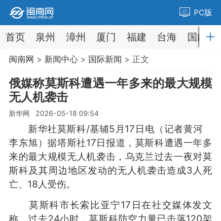
PC版
首页
泉州
漳州
厦门
福建
台海
国内
闽南网
>
新闻中心
>
国际新闻
> 正文
俄媒称莫斯科遭遇一年多来的最大规模
无人机袭击
新华网 2026-05-18 09:54
新华社莫斯科/基辅5月17日电（记者黄河
李东旭）据塔斯社17日报道，莫斯科遭遇一年多
来的最大规模无人机袭击，乌克兰过去一夜对莫
斯科及其周边地区发动的无人机袭击造成3人死
亡、18人受伤。
莫斯科市长索比亚宁17日在社交媒体发文
称，过去24小时，莫斯科防空力量已击落120架