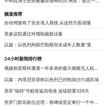
中科院博士还原被骗至缅甸经历 网友：孤注一掷现实版
频道
推荐
自动驾驶有了安全准入基线 从这些方面读懂
美参议院通过对俄制裁新法案
以媒：以色列拘留巴勒斯坦未成年人数量“显
24小时新闻排行榜
俄媒称莫斯科遭遇一年多来的最大规模无人机袭击
以媒：内塔尼亚胡称以色列已控制加沙六成区域
美军“福特”号航母返回母港 连续部署326天
所罗门群岛新任总理：将继续坚定奉行一个中国原则