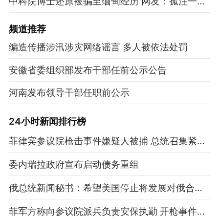
中科院博士还原被骗至缅甸经历 网友：孤注一掷现实版
频道
推荐
编造传播涉汛涉灾网络谣言 多人被依法处罚
安徽省委组织部发布干部任前公示公告
河南发布领导干部任职前公示
24小时新闻排行榜
菲律宾参议院枪击事件嫌疑人被捕 总统召集紧急会议
委内瑞拉政府宣布启动债务重组
俄总统新闻秘书：希望美国停止将发展对俄合作与乌克兰问题挂钩
菲军方称向参议院派兵负责安保执勤 开枪事件仍在调查