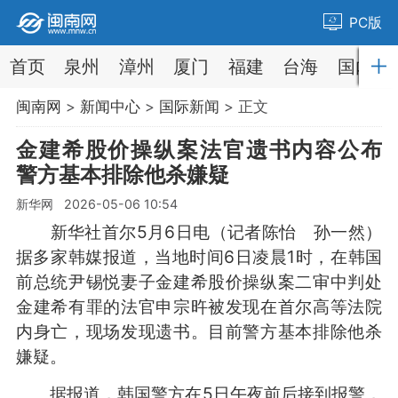
PC版
首页
泉州
漳州
厦门
福建
台海
国内
闽南网
>
新闻中心
>
国际新闻
> 正文
金建希股价操纵案法官遗书内容公布
警方基本排除他杀嫌疑
新华网 2026-05-06 10:54
新华社首尔5月6日电（记者陈怡 孙一然）
据多家韩媒报道，当地时间6日凌晨1时，在韩国
前总统尹锡悦妻子金建希股价操纵案二审中判处
金建希有罪的法官申宗旿被发现在首尔高等法院
内身亡，现场发现遗书。目前警方基本排除他杀
嫌疑。
据报道，韩国警方在5日午夜前后接到报警，