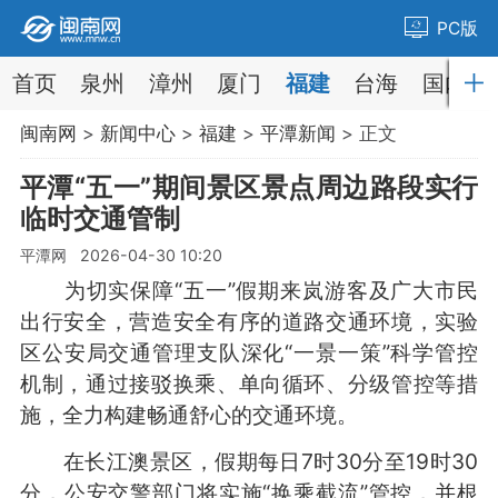
PC版
首页
泉州
漳州
厦门
福建
台海
国内
闽南网
>
新闻中心
>
福建
>
平潭新闻
> 正文
平潭“五一”期间景区景点周边路段实行
临时交通管制
平潭网 2026-04-30 10:20
为切实保障“五一”假期来岚游客及广大市民
出行安全，营造安全有序的道路交通环境，实验
区公安局交通管理支队深化“一景一策”科学管控
机制，通过接驳换乘、单向循环、分级管控等措
施，全力构建畅通舒心的交通环境。
在长江澳景区，假期每日7时30分至19时30
分，公安交警部门将实施“换乘截流”管控，并根