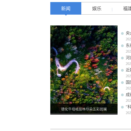
新闻
娱乐
福
央
202
东
202
河
202
近
202
国
202
成
202
“
德化牛母岐层林尽染五彩斑斓
202