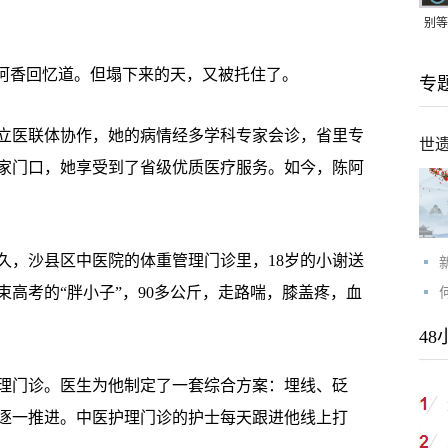
别等
24
阿香回忆道。但塌下来的天，又被托住了。
专
紧打
医联体协作，她的病情经多学科专家会诊，省里专
世
家门口，她享受到了省级优质医疗服务。如今，陈阿
，沙县区中医院的体重管理门诊里，18岁的小谢送
高考的“胖小子”，90多公斤，走路喘，膝盖疼，血
48
门诊。医生为他制定了一套综合方案：埋线、砭
逐一推进。中医护理门诊的护士每天跟进他线上打