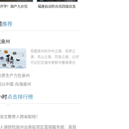
开学！国产九价仅
福建启动防台风四级应急
9.5元/针，HPV疫苗抓
响应！台风“白海豚”将于
题
推荐
9日在长江口至福建北部
一带沿海登陆
遗泉州
挖掘泉州的乡村之美、名桥之
美、名山之美、饮食之美，让时
代记忆在城市更新中重焕荣光
新质生产力在泉州
何以中国·向海泉州
小时
点击排行榜
龙文教育人跨省取经！
人保财险泉州台商投资区营销服务部：高效