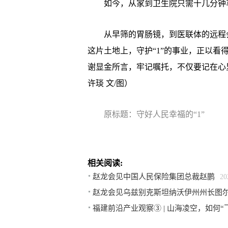
如今，从家到卫生院只需十几分钟车
从早筛的胃肠镜，到医联体的远程会
这片土地上，守护“1”的事业，正以
谢显金所言，牢记嘱托，不仅要记在心
许琰 文/图）
原标题：守好人民幸福的“1”
相关阅读:
赵龙会见中国人民保险集团总裁赵鹏
20
赵龙会见乌兹别克斯坦纳沃伊州州长图
福建前沿产业观察③ | 山海凌空，如何“