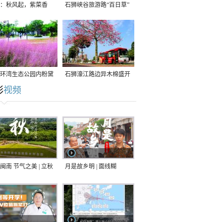
：秋风起，紫菜香
石狮峡谷旅游路“百日草”
争相斗艳
环湾生态公园内粉黛
石狮濠江路边异木棉盛开
彩
视频
草盛放
闽南 节气之美 | 立秋
月是故乡明 | 面线糊