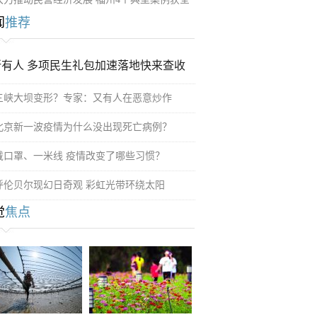
闻
推荐
所有人 多项民生礼包加速落地快来查收
三峡大坝变形？专家：又有人在恶意炒作
北京新一波疫情为什么没出现死亡病例？
戴口罩、一米线 疫情改变了哪些习惯？
呼伦贝尔现幻日奇观 彩虹光带环绕太阳
觉
焦点