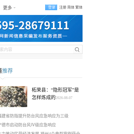
更多
登录
注册
简体
繁体
道
推荐
柘荣县：“隐形冠军”是
怎样炼成的
2026-08-07
福建省防指提升防台风应急响应为三级
宁德市启动防台风Ⅳ级应急响应
大力推动民营经济发展 福州4个典型案例获全