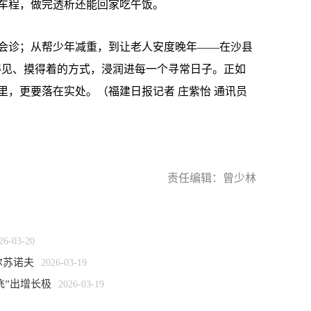
程，做完透析还能回家吃午饭。
诊；从帮少年减重，到让老人安度晚年——在沙县
看得见、摸得着的方式，浸润进每一个寻常日子。正如
里，更要落在实处。（福建日报记者 庄紫怡 通讯员
责任编辑：曾少林
26-03-20
尔苏诺夫
2026-03-19
飞”出增长极
2026-03-19