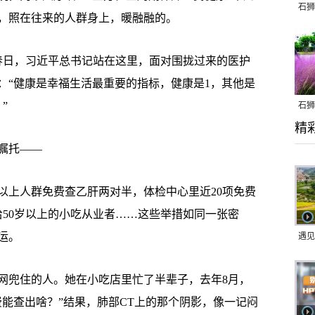
石狮
，照在往来的人群身上，暖融融的。
春日，习近平总书记站在这里，面对围拢过来的医护
：“健康是幸福生活最重要的指标，健康是1，其他是
”
石狮
精
乱子
嘱托——
以上人群免费查乙肝两对半，体检中心里近20项免费
给50岁以上的小吃从业者……这些举措如同一张密
运。
遇见
兜住的人。她在小吃店里忙了半辈子，去年8月，
能查出啥？”结果，肺部CT上的那个阴影，像一记闷