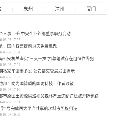
建
泉州
漳州
厦门
企人事 | 9户中央企业外部董事职务变动
6-08-07 17:57
航：国内客票提前14天免费退改
6-08-07 17:54
南公安机关查实“三支一扶”招募笔试存在组织作弊犯
6-08-07 17:54
期私家车肇事多发 公安部交管局发出提示
6-08-07 17:53
防部：向为国铸盾的国防科技工作者致敬
6-08-07 17:16
都市原国土资源局巡视员森林严重违纪违法被开除党籍
6-08-07 17:01
科学”号完成西太平洋共享航次科考凯旋归港
6-08-07 16:59