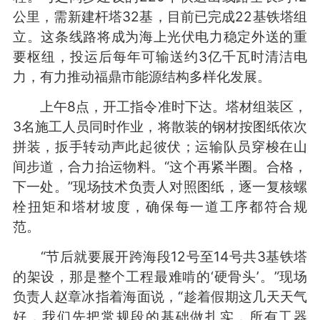
公里，需新建杆塔32基，目前已完成22基铁塔组
立。这条线路将成为海上光伏电力稳定外送的重
要枢纽，投运后每年可输送约3亿千瓦时清洁电
力，有力推动福鼎市能源结构多样化发展。
上午8点，开工指令准时下达。塔材组装区，
3名施工人员同时作业，将散装的钢材按图纸依次
拼装，扳手转动声此起彼伏；运输队员穿梭在山
间步道，合力抬运物料。“这个再紧半圈。合格，
下一处。”现场技术负责人对照图纸，逐一复核螺
栓扭矩和塔材坡度，确保每一道工序都符合规
范。
“节后就要展开跨海段12号至14号共3基铁塔
的架设，那是整个工程最难啃的‘硬骨头’。”现场
负责人赵章冰指着海面说，“趁着假期这几天天气
好，我们先把常规段的基础做扎实，所有工器