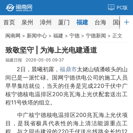
PC版
首页
泉州
漳州
厦门
福建
台海
国内
闽南网
>
新闻中心
>
福建
>
宁德
>
宁德新闻
> 正文
致敬坚守 | 为海上光电建通道
福建日报 2026-05-05 09:37
2日，晨曦初露，
福鼎市
太姥山镇潘岐头的山
间已是一派忙碌。国网宁德供电公司的施工人员
早早集结就位，当天的任务是完成220千伏中广
核宁德核电温排区200兆瓦海上光伏配套送出工
程11号铁塔的组立。
中广核宁德核电温排区200兆瓦海上光伏项
目，是我省极具代表性的海上清洁能源重点工
程。与之同步建设的220千伏送出线路全长约12