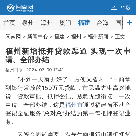
PC版
首页
泉州
漳州
厦门
福建
台海
国内
闽南网
>
新闻中心
>
福建
>
福州
>
福州新闻
> 正文
福州新增抵押贷款渠道 实现一次申
请、全部办结
福州日报 2024-07-09 17:41
“不到一天就办好了，方便又省时。”日前拿
到银行发放的150万元贷款，市民温先生高兴地
说。贷款审批、抵押登记、放款无缝衔接，一次
申请、全部办结，这是
福州市
通过福建省不动产
登记金融服务“总对总”办结的第一笔抵押登记业
务。
因资金周转需要，温先生向银行申请抵押贷