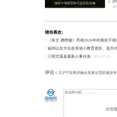
伊
德化牛母岐层林尽染五彩斑斓
202
猜你喜欢:
《朱文·赠绣箧》亮相2026年经典折子戏
福州以全方位改革缩小教育差距、提升
三明尤溪县最新人事任免
2026-07-23
评论
(
王沪宁在两岸融合发展示范区建设专
您需