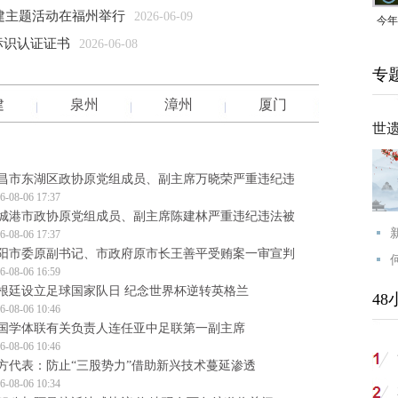
福建主题活动在福州举行
2026-06-09
今年
标识认证证书
2026-06-08
均可
专
建
泉州
漳州
厦门
世
昌市东湖区政协原党组成员、副主席万晓荣严重违纪违
6-08-06 17:37
城港市政协原党组成员、副主席陈建林严重违纪违法被
6-08-06 17:37
阳市委原副书记、市政府原市长王善平受贿案一审宣判
6-08-06 16:59
根廷设立足球国家队日 纪念世界杯逆转英格兰
48
6-08-06 10:46
国学体联有关负责人连任亚中足联第一副主席
6-08-06 10:46
方代表：防止“三股势力”借助新兴技术蔓延渗透
6-08-06 10:34