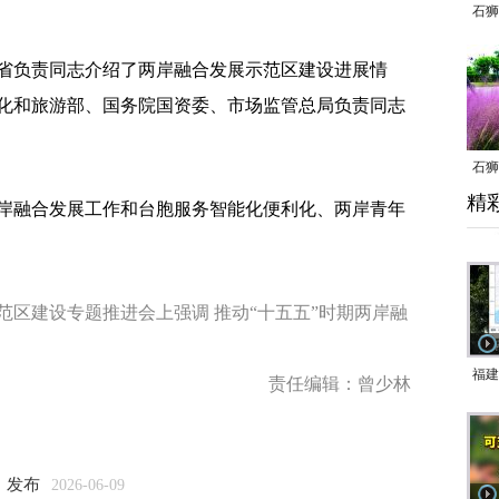
石狮
负责同志介绍了两岸融合发展示范区建设进展情
化和旅游部、国务院国资委、市场监管总局负责同志
石狮
精
乱子
岸融合发展工作和台胞服务智能化便利化、两岸青年
区建设专题推进会上强调 推动“十五五”时期两岸融
福建
责任编辑：曾少林
响应
9日
一带
》发布
2026-06-09