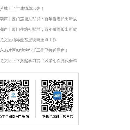
芗城上半年成绩单出炉！
潮声丨厦门莲塘别墅群：百年侨厝长出新故
潮声丨厦门莲塘别墅群：百年侨厝长出新故
龙文区领导赴基层调研重点工作
东屿片区03地块征迁工作已接近尾声！
龙文区上下掀起学习贯彻区第七次党代会精