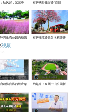
：秋风起，紫菜香
石狮峡谷旅游路“百日
草”争相斗艳
环湾生态公园内粉黛
石狮濠江路边异木棉盛开
彩
视频
草盛放
启动防台风四级应急
约起来！泉州中山公园新
！台风“白海豚”将于
跑道正式开放！
在长江口至福建北部
沿海登陆