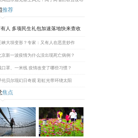
闻
推荐
所有人 多项民生礼包加速落地快来查收
三峡大坝变形？专家：又有人在恶意炒作
北京新一波疫情为什么没出现死亡病例？
戴口罩、一米线 疫情改变了哪些习惯？
呼伦贝尔现幻日奇观 彩虹光带环绕太阳
觉
焦点