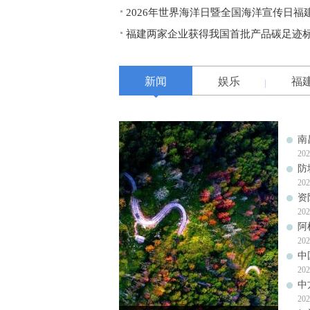
2026年世界海洋日暨全国海洋宣传日
福建两家企业获得我国首批产品碳足迹
新闻
娱乐
福
南
202
防
202
资
202
阿
202
中
202
中
202