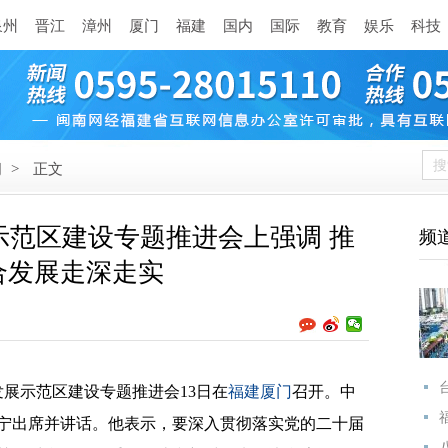
泉州
晋江
漳州
厦门
福建
国内
国际
教育
娱乐
科技
闻
>
正文
示范区建设专题推进会上强调 推
频
合发展走深走实
展示范区建设专题推进会13日在
福建厦门
召开。中
宁出席并讲话。他表示，要深入贯彻落实党的二十届