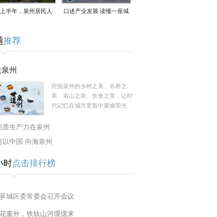
上半年，泉州居民人
口述产业发展 读懂一座城
支配收入公布！
｜赖南生：42岁白手起
题
推荐
家，率先研发草本卫生巾
遗泉州
挖掘泉州的乡村之美、名桥之
美、名山之美、饮食之美，让时
代记忆在城市更新中重焕荣光
新质生产力在泉州
何以中国·向海泉州
小时
点击排行榜
芗城区委常委会召开会议
花窗外，铁轨山河缓缓来