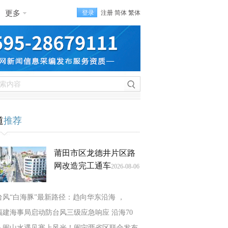
更多
登录
注册
简体
繁体
道
推荐
莆田市区龙德井片区路
网改造完工通车
2026-08-06
台风“白海豚”最新路径：趋向华东沿海 ，
福建海事局启动防台风三级应急响应 沿海70
八闽山水遇见塞上风光！闽宁两省区联合发布