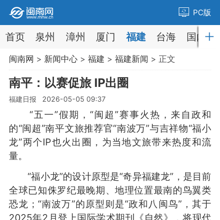
PC版
首页
泉州
漳州
厦门
福建
台海
国内
闽南网
>
新闻中心
>
福建
>
福建新闻
> 正文
南平：以赛促旅 IP出圈
福建日报 2026-05-05 09:37
“五一”假期，“闽超”赛事火热，来自政和
的“闽超”南平文旅推荐官“南波万”与吉祥物“福小
龙”两个IP也火出圈，为当地文旅带来热度和流
量。
“福小龙”的设计原型是‌“奇异福建龙”，是目前
全球已知侏罗纪最晚期、地理位置最南的鸟翼类
恐龙；“南波万”的原型则是“政和八闽鸟”，其于
2025年2月登上国际学术期刊《自然》，将现代