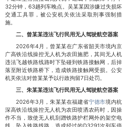
32分钟，63趟列车晚点。吴某某因涉嫌过失损坏
交通工具罪，被公安机关依法采取刑事强制措
施。
二、曾某某违法飞行民用无人驾驶航空器案
2026年4月，曾某某在广东省韶关市境内京
广高铁沿线操控无人机为农田施肥，其间无人机
违法飞越铁路线路时下坠碰到铁路接触网，后掉
落至附近铁路桥下，造成铁路接触网受损。公安
机关依法对曾某某予以行政拘留7日处罚。
三、朱某某违法飞行民用无人驾驶航空器案
2026年3月，朱某某在福建省
宁德市
境内杭
深高铁沿线操控无人机为农田喷洒农药时，因操
作不当，致使无人机刮蹭铁路护栏网外的架空电
线，坠入铁路线路，造成经过的D3291次列车停