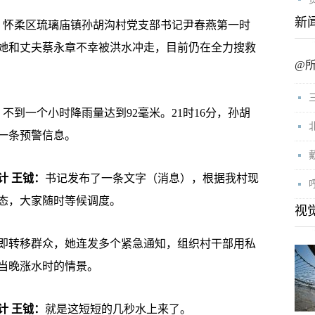
新
怀柔区琉璃庙镇孙胡沟村党支部书记尹春燕第一时
她和丈夫蔡永章不幸被洪水冲走，目前仍在全力搜救
@
到一个小时降雨量达到92毫米。21时16分，孙胡
一条预警信息。
计 王钺：
书记发布了一条文字（消息），根据我村现
态，大家随时等候调度。
视
转移群众，她连发多个紧急通知，组织村干部用私
当晚涨水时的情景。
计 王钺：
就是这短短的几秒水上来了。