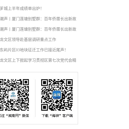
芗城上半年成绩单出炉！
潮声丨厦门莲塘别墅群：百年侨厝长出新故
潮声丨厦门莲塘别墅群：百年侨厝长出新故
龙文区领导赴基层调研重点工作
东屿片区03地块征迁工作已接近尾声！
龙文区上下掀起学习贯彻区第七次党代会精