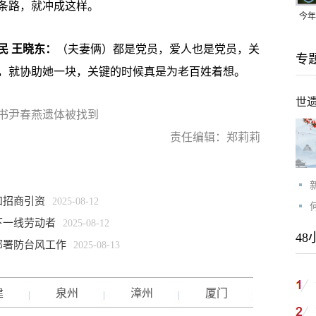
条路，就冲成这样。
今年
均可
民 王晓东：
（夫妻俩）都是党员，爱人也是党员，关
专
，就协助她一块，关键的时候真是为老百姓着想。
世
书尹春燕遗体被找到
责任编辑：郑莉莉
和招商引资
2025-08-12
下一线劳动者
2025-08-12
48
部署防台风工作
2025-08-13
建
泉州
漳州
厦门