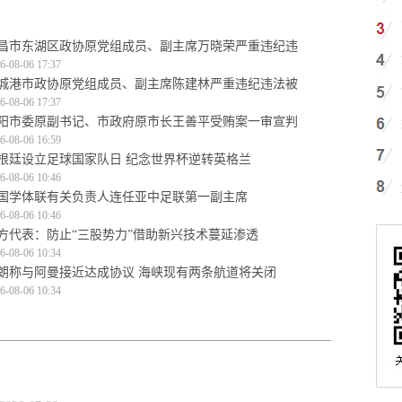
昌市东湖区政协原党组成员、副主席万晓荣严重违纪违
6-08-06 17:37
城港市政协原党组成员、副主席陈建林严重违纪违法被
6-08-06 17:37
阳市委原副书记、市政府原市长王善平受贿案一审宣判
6-08-06 16:59
根廷设立足球国家队日 纪念世界杯逆转英格兰
6-08-06 10:46
国学体联有关负责人连任亚中足联第一副主席
6-08-06 10:46
方代表：防止“三股势力”借助新兴技术蔓延渗透
6-08-06 10:34
朗称与阿曼接近达成协议 海峡现有两条航道将关闭
6-08-06 10:34