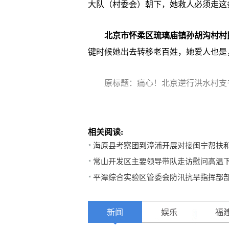
大队（村委会）朝下，她救人必须走这
北京市怀柔区琉璃庙镇孙胡沟村村
键时候她出去转移老百姓，她爱人也是
原标题：痛心！北京逆行洪水村支
相关阅读:
海原县考察团到漳浦开展对接闽宁帮扶
常山开发区主要领导带队走访慰问高温
平潭综合实验区管委会防汛抗旱指挥部
新闻
娱乐
福