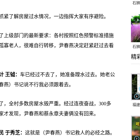
石狮
紧了解房屋过水情况，一边指挥大家有序避险。
了上级部门的最新要求：各村按照红色预警标准措施
孤寡老人，很难自行转移，尹春燕决定赶紧赶过去看
石狮
精
乱子
计 王钺：
车已经过不去了，她准备蹚水过去。她老公
春燕）书记说不行我必须跟着去。
全村多数房屋水毁严重。经过连夜奋战，300多
福建
家才发现，尹春燕和蔡永章夫妻俩没有回来。
响应
9日
民 于秀芝：
这就是（尹春燕）书记救人的必经之路。
一带