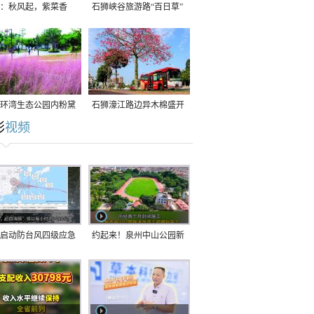
：秋风起，紫菜香
石狮峡谷旅游路“百日草”
争相斗艳
环湾生态公园内粉黛
石狮濠江路边异木棉盛开
彩
视频
草盛放
启动防台风四级应急
约起来！泉州中山公园新
！台风“白海豚”将于
跑道正式开放！
在长江口至福建北部
沿海登陆