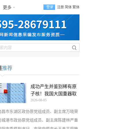
更多
登录
注册
简体
繁体
道
推荐
成功产生并鉴别稀有原
子核！我国大国重器取
2026-08-05
南昌市东湖区政协原党组成员、副主席万晓荣
防城港市政协原党组成员、副主席陈建林严重
资阳市委原副书记、市政府原市长王善平受贿