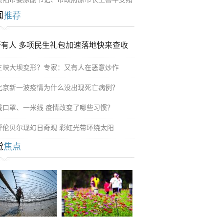
闻
推荐
所有人 多项民生礼包加速落地快来查收
三峡大坝变形？专家：又有人在恶意炒作
北京新一波疫情为什么没出现死亡病例？
戴口罩、一米线 疫情改变了哪些习惯？
呼伦贝尔现幻日奇观 彩虹光带环绕太阳
觉
焦点