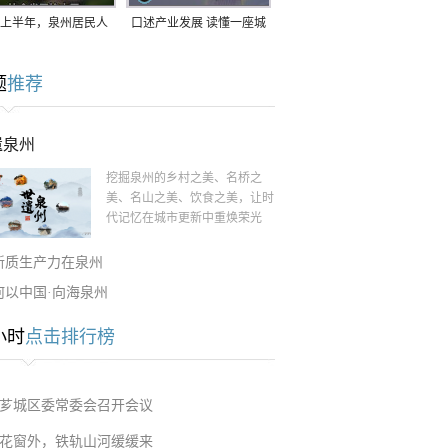
上半年，泉州居民人
口述产业发展 读懂一座城
支配收入公布！
｜赖南生：42岁白手起
题
推荐
家，率先研发草本卫生巾
遗泉州
挖掘泉州的乡村之美、名桥之
美、名山之美、饮食之美，让时
代记忆在城市更新中重焕荣光
新质生产力在泉州
何以中国·向海泉州
小时
点击排行榜
芗城区委常委会召开会议
花窗外，铁轨山河缓缓来