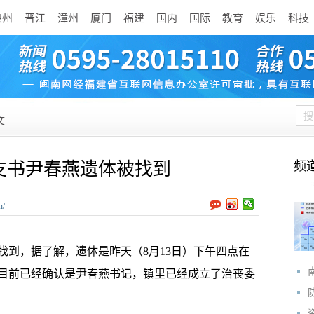
泉州
晋江
漳州
厦门
福建
国内
国际
教育
娱乐
科技
文
支书尹春燕遗体被找到
频
n/
，据了解，遗体是昨天（8月13日）下午四点在
目前已经确认是尹春燕书记，镇里已经成立了治丧委