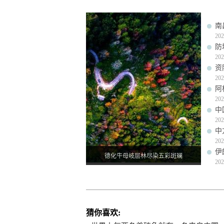
南
202
防
202
资
202
阿
202
中
202
中
202
伊
德化牛母岐层林尽染五彩斑斓
202
猜你喜欢: