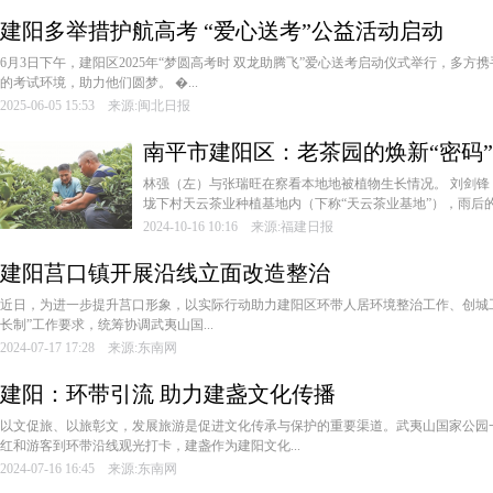
建阳多举措护航高考 “爱心送考”公益活动启动
6月3日下午，建阳区2025年“梦圆高考时 双龙助腾飞”爱心送考启动仪式举行，多
的考试环境，助力他们圆梦。 �...
2025-06-05 15:53 来源:闽北日报
南平市建阳区：老茶园的焕新“密码”
林强（左）与张瑞旺在察看本地地被植物生长情况。 刘剑锋
垅下村天云茶业种植基地内（下称“天云茶业基地”），雨后的.
2024-10-16 10:16 来源:福建日报
建阳莒口镇开展沿线立面改造整治
近日，为进一步提升莒口形象，以实际行动助力建阳区环带人居环境整治工作、创城
长制”工作要求，统筹协调武夷山国...
2024-07-17 17:28 来源:东南网
建阳：环带引流 助力建盏文化传播
以文促旅、以旅彰文，发展旅游是促进文化传承与保护的重要渠道。武夷山国家公园
红和游客到环带沿线观光打卡，建盏作为建阳文化...
2024-07-16 16:45 来源:东南网