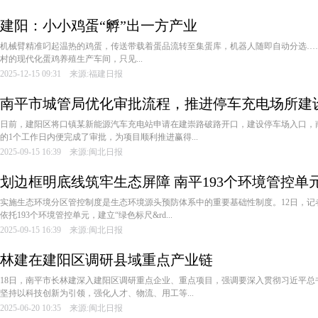
建阳：小小鸡蛋“孵”出一方产业
机械臂精准叼起温热的鸡蛋，传送带载着蛋品流转至集蛋库，机器人随即自动分选…
村的现代化蛋鸡养殖生产车间，只见...
2025-12-15 09:31 来源:福建日报
南平市城管局优化审批流程，推进停车充电场所建
日前，建阳区将口镇某新能源汽车充电站申请在建崇路破路开口，建设停车场入口，
的1个工作日内便完成了审批，为项目顺利推进赢得...
2025-09-15 16:39 来源:闽北日报
划边框明底线筑牢生态屏障 南平193个环境管控单
实施生态环境分区管控制度是生态环境源头预防体系中的重要基础性制度。12日，记
依托193个环境管控单元，建立“绿色标尺&rd...
2025-09-15 16:39 来源:闽北日报
林建在建阳区调研县域重点产业链
18日，南平市长林建深入建阳区调研重点企业、重点项目，强调要深入贯彻习近平总
坚持以科技创新为引领，强化人才、物流、用工等...
2025-06-20 10:35 来源:闽北日报