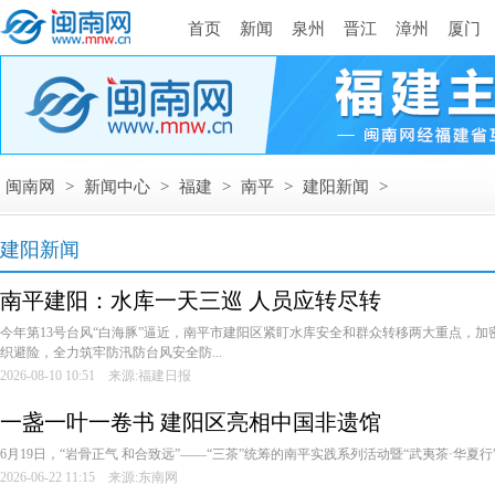
首页
新闻
泉州
晋江
漳州
厦门
闽南网
>
新闻中心
>
福建
>
南平
>
建阳新闻
>
建阳新闻
南平建阳：水库一天三巡 人员应转尽转
今年第13号台风“白海豚”逼近，南平市建阳区紧盯水库安全和群众转移两大重点，
织避险，全力筑牢防汛防台风安全防...
2026-08-10 10:51 来源:福建日报
一盏一叶一卷书 建阳区亮相中国非遗馆
6月19日，“岩骨正气 和合致远”——“三茶”统筹的南平实践系列活动暨“武夷茶·华夏行”
2026-06-22 11:15 来源:东南网