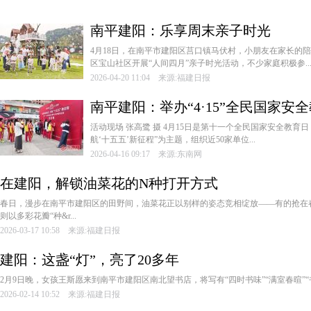
南平建阳：乐享周末亲子时光
4月18日，在南平市建阳区莒口镇马伏村，小朋友在家长的
区宝山社区开展“人间四月”亲子时光活动，不少家庭积极参..
2026-04-20 11:04 来源:福建日报
南平建阳：举办“4·15”全民国家安
活动现场 张高鹭 摄 4月15日是第十一个全民国家安全教育
航‘十五五’新征程”为主题，组织近50家单位...
2026-04-16 09:17 来源:东南网
在建阳，解锁油菜花的N种打开方式
春日，漫步在南平市建阳区的田野间，油菜花正以别样的姿态竞相绽放——有的抢在春
则以多彩花瓣“种&r...
2026-03-17 10:58 来源:福建日报
建阳：这盏“灯”，亮了20多年
2月9日晚，女孩王斯愿来到南平市建阳区南北望书店，将写有“四时书味”“满室春暄”“书为
2026-02-14 10:52 来源:福建日报