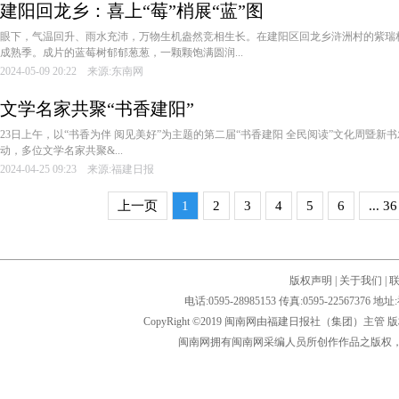
建阳回龙乡：喜上“莓”梢展“蓝”图
眼下，气温回升、雨水充沛，万物生机盎然竞相生长。在建阳区回龙乡浒洲村的紫瑞
成熟季。成片的蓝莓树郁郁葱葱，一颗颗饱满圆润...
2024-05-09 20:22 来源:东南网
文学名家共聚“书香建阳”
23日上午，以“书香为伴 阅见美好”为主题的第二届“书香建阳 全民阅读”文化周暨
动，多位文学名家共聚&...
2024-04-25 09:23 来源:福建日报
上一页
1
2
3
4
5
6
... 36
版权声明
|
关于我们
|
电话:0595-28985153 传真:0595-2256
CopyRight ©2019 闽南网由福建日报社（集团）主管
闽南网拥有闽南网采编人员所创作作品之版权