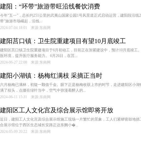
建阳：“环带”旅游带旺沿线餐饮消费
今年“五一”，总长约251公里的武夷山国家公园1号风景道正式启动运营，建阳段沿线
带”旅游市场崛起，沿线...
2024-07-04 18:01 来源:东南网
建阳莒口镇：卫生院重建项目有望10月底竣工
建阳区莒口镇卫生院重建项目于6月初动工，目前正在加紧建设中，预计10月底竣工
医环境，提升医疗服务能力。 6月26日，在莒...
2024-06-27 22:08 来源:东南网
建阳小湖镇：杨梅红满枝 采摘正当时
六月杨梅已满林，初疑一颗值千金。眼下正是杨梅收获上市的时节，走进建阳区小湖
满了枝头，点缀在绿叶当中，空气中弥漫着醉人的...
2024-06-11 15:31 来源:东南网
建阳区工人文化宫及综合展示馆即将开放
近日，建阳工人文化宫及综合展示馆施工现场一片繁忙的景象，工人们紧锣密鼓地抓
合展示馆位于西区生态城长安路正达东阙小�...
2024-05-09 20:22 来源:东南网