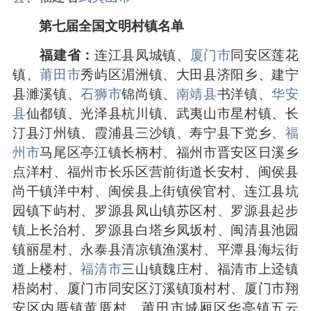
第七届全国文明村镇名单
福建省：
连江县凤城镇、
厦门市
同安区莲花
镇、
莆田市
秀屿区湄洲镇、大田县济阳乡、建宁
县濉溪镇、
石狮市
锦尚镇、
南靖县
书洋镇、
华安
县
仙都镇、光泽县杭川镇、武夷山市星村镇、长
汀县汀州镇、霞浦县三沙镇、寿宁县下党乡、
福
州市
马尾区亭江镇长柄村、福州市晋安区日溪乡
点洋村、福州市长乐区营前街道长安村、闽侯县
尚干镇洋中村、闽侯县上街镇侯官村、连江县坑
园镇下屿村、罗源县凤山镇苏区村、罗源县起步
镇上长治村、罗源县白塔乡凤坂村、闽清县池园
镇丽星村、永泰县清凉镇渔溪村、平潭县海坛街
道上楼村、
福清市
三山镇魏庄村、福清市上迳镇
梧岗村、厦门市同安区汀溪镇顶村村、厦门市翔
安区内厝镇黄厝村、莆田市城厢区华亭镇五云