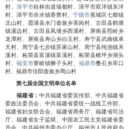
村、
漳平市
桂林街道瑞都村、漳平市双洋镇东洋
村、漳平市赤水镇香寮村、
宁德市
蕉城区七都镇
北山村、霞浦县水门畲族乡茶岗村、古田县鹤塘
镇溪边村、古田县凤埔乡西溪村、屏南县熙岭乡
龙潭村、屏南县寿山乡白玉村、寿宁县武曲镇承
天村、周宁县七步镇苏家山村、周宁县纯池镇禾
溪村、柘荣县富溪镇富溪村、柘荣县楮坪乡湖头
村、
福安市
赛岐镇狮子头村、
福鼎市
叠石乡库口
村、福鼎市佳阳畲族乡周山村
第七届全国文明单位名单
福建省：
中共福建省委宣传部、中共福建省
委政法委员会、中共福建省委统一战线工作部、
福建省妇女联合会、福建省商务厅、福建省司法
厅、福建省女子监狱、中国农工民主党福建省委
员会、中共福州市委办公厅、福州市人民政府办