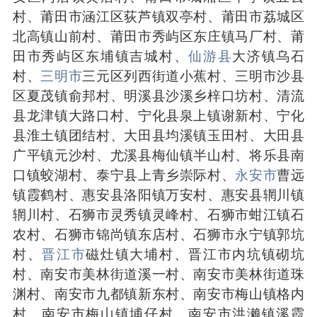
村、莆田市涵江区荻芦镇双亭村、莆田市荔城区
北高镇山前村、莆田市秀屿区东庄镇马厂村、莆
田市秀屿区东埔镇吉城村、
仙游县
大济镇乌石
村、
三明市
三元区列西街道小蕉村、三明市沙县
区夏茂镇俞邦村、明溪县沙溪乡梓口坊村、清流
县龙津镇大路口村、宁化县泉上镇谢新村、宁化
县淮土镇团结村、大田县均溪镇玉田村、大田县
广平镇元沙村、尤溪县梅仙镇半山村、将乐县南
口镇蛟湖村、泰宁县上青乡崇际村、
永安市
曹远
镇霞鹤村、惠安县洛阳镇万安村、惠安县辋川镇
辋川村、石狮市灵秀镇灵峰村、石狮市蚶江镇石
农村、石狮市锦尚镇东店村、石狮市永宁镇郭坑
村、
晋江市
磁灶镇大埔村、晋江市内坑镇砌坑
村、南安市美林街道溪一村、南安市美林街道珠
渊村、南安市九都镇新东村、南安市梅山镇格内
村、南安市梅山镇埔仔村、南安市洪濑镇溪霞