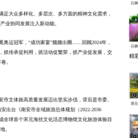
石狮
足大众多样化、多层次、多方面的精神文化需求，
+”产业协同发展注入新动能。
运冠军，“成功家宴”频频出圈……回顾2024年，
石狮
，抓传承促利用，抓活动促繁荣，抓产业促发展，交
精
乱子
答卷。
市文体旅高质量发展迈出坚实步伐，背后是市委、
遇见
安出台《南安市全域旅游总体规划（2022-2036
建成全球首个宋元海丝文化活态博物馆文化旅游体验目
的地。