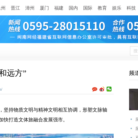
泉州
晋江
漳州
厦门
福建
国内
国际
教育
娱乐
科技
和远方”
频
n/
，坚持物质文明与精神文明相互协调，形塑文脉轴
加快打造文体旅融合发展强市。