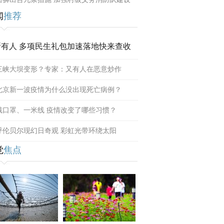
闻
推荐
所有人 多项民生礼包加速落地快来查收
三峡大坝变形？专家：又有人在恶意炒作
北京新一波疫情为什么没出现死亡病例？
戴口罩、一米线 疫情改变了哪些习惯？
呼伦贝尔现幻日奇观 彩虹光带环绕太阳
觉
焦点