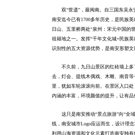
双“世遗”，最闽南。自三国东吴永安
南安迄今已有1700多年历史，是民族
日山、五里桥两处“泉州：宋元中国的
祖籍地之一。发挥“千年文化城+民族英
识别性的五大资源优势，是南安形塑文
不久前，九日山景区的红砖墙上多了
去，灯会、提线木偶戏、木雕、南音等
里，犹如车轮滚滚向前。在景区入口处
内涵的丰富，环境颜值的提升，让有品位
这只是南安推动“景点旅游”向“全域
线，南安城市Logo应运而生，设计理
利用山海资源和文化元素打造南安独有