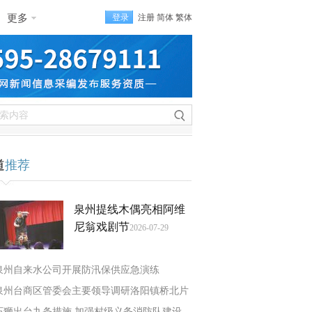
更多
登录
注册
简体
繁体
道
推荐
泉州提线木偶亮相阿维
尼翁戏剧节
2026-07-29
泉州自来水公司开展防汛保供应急演练
泉州台商区管委会主要领导调研洛阳镇桥北片
石狮出台九条措施 加强村级义务消防队建设