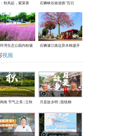
：秋风起，紫菜香
石狮峡谷旅游路“百日
草”争相斗艳
环湾生态公园内粉黛
石狮濠江路边异木棉盛开
彩
视频
草盛放
闽南 节气之美 | 立秋
月是故乡明 | 面线糊