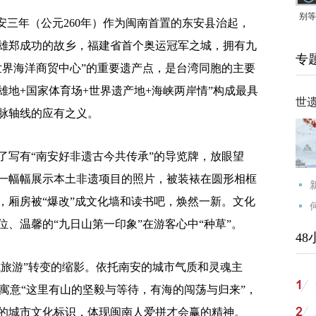
别等
三年（公元260年）作为闽南首置的东安县治起，
24
英雄郑成功的故乡，福建省首个奥运冠军之城，拥有九
专
紧打
世界海洋商贸中心”的重要遗产点，是台湾同胞的主要
雄地+国家体育场+世界遗产地+海峡两岸情”构成最具
世
脉轴线的应有之义。
写有“南安好非遗古今共传承”的导览牌，放眼望
一幅幅展示本土非遗项目的照片，被装裱在圆形相框
，厢房被“爆改”成文化墙和读书吧，焕然一新。文化
、温馨的“九日山第一印象”在游客心中“种草”。
48
旅游”转变的缩影。依托南安的城市气质和灵魂主
念寓意“这里有山的坚毅与等待，有海的闯荡与归来”，
的城市文化标识，体现闽南人爱拼才会赢的精神。