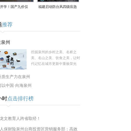
开学！国产九价仅
福建启动防台风四级应急
9.5元/针，HPV疫苗抓
响应！台风“白海豚”将于
题
推荐
9日在长江口至福建北部
一带沿海登陆
遗泉州
挖掘泉州的乡村之美、名桥之
美、名山之美、饮食之美，让时
代记忆在城市更新中重焕荣光
新质生产力在泉州
何以中国·向海泉州
小时
点击排行榜
龙文教育人跨省取经！
人保财险泉州台商投资区营销服务部：高效