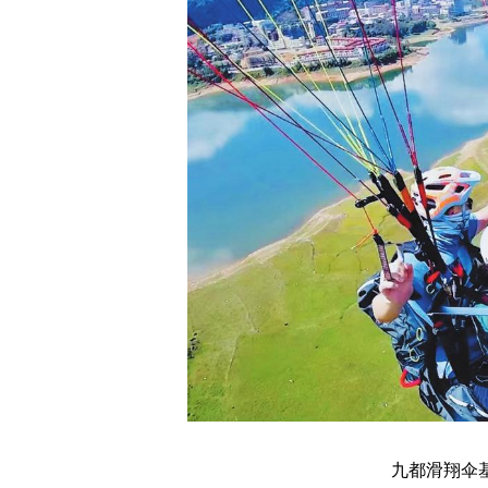
九都滑翔伞基