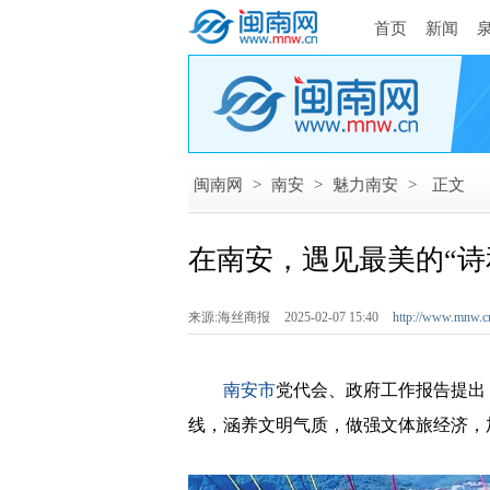
首页
新闻
闽南网
>
南安
>
魅力南安
>
正文
在南安，遇见最美的“诗
来源:海丝商报
2025-02-07 15:40
http://www.mnw.c
南安市
党代会、政府工作报告提出
线，涵养文明气质，做强文体旅经济，