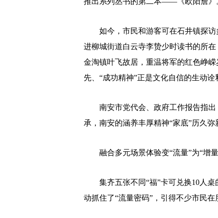
推出系列丛书的第二本——《欧阳詹》
如今，市民和游客可在石井镇探访多
进柳城街道白云寺李贽少时读书的所在
金淘镇叶飞故居，重温将军的红色峥嵘
先、“成功精神”正是文化自信的生动诠
南安市党代会、政府工作报告指出，
承，南安的涵养丰厚精神“家底”历久
融合多元场景体验变“流量”为“增量
集齐五张不同“福”卡可兑换10人桌的
动抓住了“流量密码”，引得不少市民在