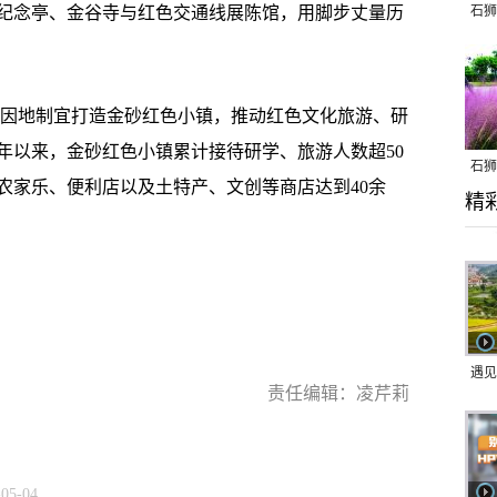
丞纪念亭、金谷寺与红色交通线展陈馆，用脚步丈量历
石狮
因地制宜打造金砂红色小镇，推动红色文化旅游、研
1年以来，金砂红色小镇累计接待研学、旅游人数超50
石狮
农家乐、便利店以及土特产、文创等商店达到40余
精
乱子
遇见
责任编辑：凌芹莉
-05-04