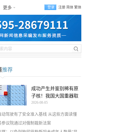
更多
登录
注册
简体
繁体
道
推荐
成功产生并鉴别稀有原
子核！我国大国重器取
2026-08-05
自动驾驶有了安全准入基线 从这些方面读懂
美参议院通过对俄制裁新法案
以媒：以色列拘留巴勒斯坦未成年人数量“显