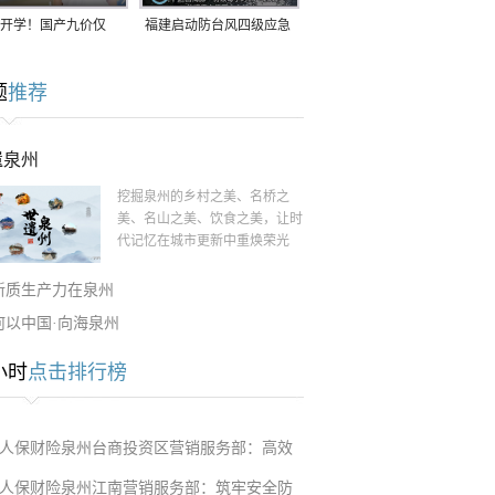
开学！国产九价仅
福建启动防台风四级应急
9.5元/针，HPV疫苗抓
响应！台风“白海豚”将于
题
推荐
9日在长江口至福建北部
一带沿海登陆
遗泉州
挖掘泉州的乡村之美、名桥之
美、名山之美、饮食之美，让时
代记忆在城市更新中重焕荣光
新质生产力在泉州
何以中国·向海泉州
小时
点击排行榜
人保财险泉州台商投资区营销服务部：高效
人保财险泉州江南营销服务部：筑牢安全防