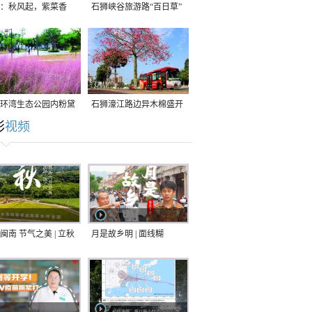
：秋风起，紫菜香
石狮峡谷旅游路“百日草”
争相斗艳
环湾生态公园内粉黛
石狮濠江路边异木棉盛开
彩
视频
草盛放
闽南 节气之美 | 立秋
月是故乡明 | 面线糊