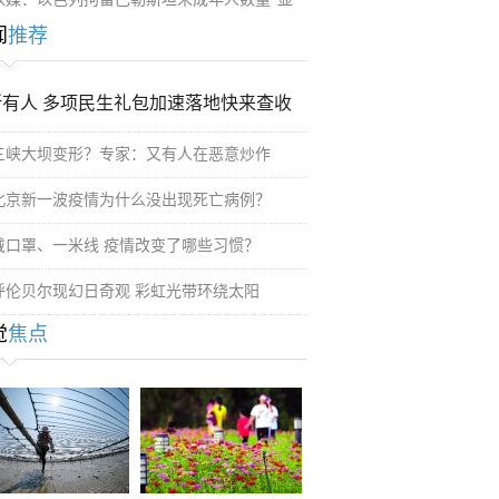
闻
推荐
所有人 多项民生礼包加速落地快来查收
三峡大坝变形？专家：又有人在恶意炒作
北京新一波疫情为什么没出现死亡病例？
戴口罩、一米线 疫情改变了哪些习惯？
呼伦贝尔现幻日奇观 彩虹光带环绕太阳
觉
焦点