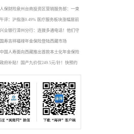
人保财险泉州台商投资区营销服务部：一束
午评：沪指涨0.49% 医疗服务板块涨幅居前
兴业银行漳州分行：连拨多通电话！他们守
国寿吉祥福禄年金保险登陆西藏市场
中国人寿面向西藏推出首款本土化年金保险
政府补贴！国产九价仅249.5元/针！快预约