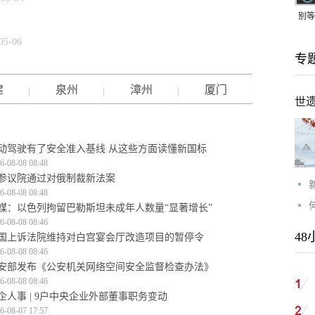
别等
24
05-06
专
紧打
建
泉州
漳州
厦门
世
动驾驶有了安全准入基线 从这些方面读懂新国标
6-08-08 08:48
参议院通过对俄制裁新法案
6-08-08 08:48
媒：以色列拘留巴勒斯坦未成年人数量“显著增长”
6-08-08 08:46
48
国上诉法院维持对白宫宴会厅改造项目的暂停令
6-08-08 08:46
安部发布《公安机关网络空间安全监督检查办法》
6-08-08 08:46
企人事 | 9户中央企业外部董事职务变动
6-08-07 17:57