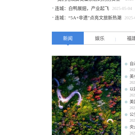
连城：白鸭展翅，产业起飞
2025-05-04
连城：“5A+非遗”点亮文旅新热潮
2025-
新闻
娱乐
福
自
202
美
202
以
202
美
202
公
202
央
202