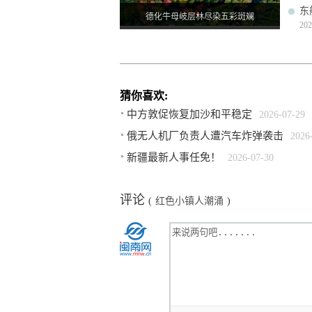
东
德化牛母岐层林尽染五彩斑斓
202
猜你喜欢:
中方敦促恢复加沙和平稳定
2026-07-29
俄无人机厂负责人遭汽车炸弹袭击
2026
新疆最新人事任免！
2026-07-30
评论
(
红色小镇人潮涌
)