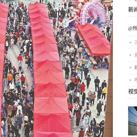
新
@
视