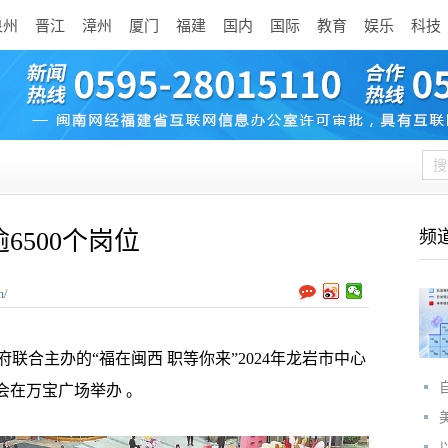
泉州
晋江
漳州
厦门
福建
国内
国际
教育
娱乐
科技
6500个岗位
频
n/
合主办的“福在闽西 职等你来”2024年龙岩市中心
会在万宝广场举办 。