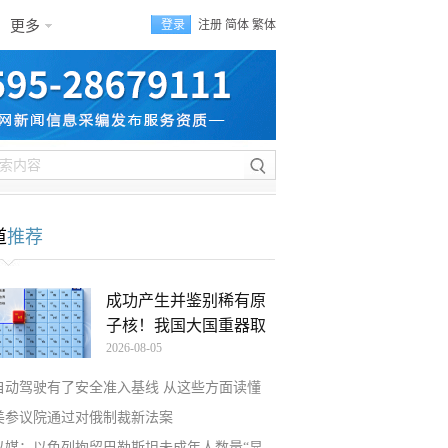
更多
登录
注册
简体
繁体
道
推荐
成功产生并鉴别稀有原
子核！我国大国重器取
2026-08-05
自动驾驶有了安全准入基线 从这些方面读懂
美参议院通过对俄制裁新法案
以媒：以色列拘留巴勒斯坦未成年人数量“显