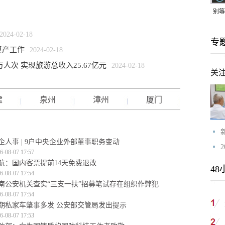
别等
24
2024-02-18
专
紧打
复产工作
2024-02-18
万人次 实现旅游总收入25.67亿元
2024-02-18
关
建
泉州
漳州
厦门
企人事 | 9户中央企业外部董事职务变动
6-08-07 17:57
航：国内客票提前14天免费退改
48
6-08-07 17:54
南公安机关查实“三支一扶”招募笔试存在组织作弊犯
6-08-07 17:54
期私家车肇事多发 公安部交管局发出提示
6-08-07 17:53