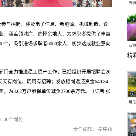
石狮
参与招聘，涉及电子信息、新能源、机械制造、食
业，涵盖领域广、选择余地大，为求职者提供了丰富
00个，吸引进场求职者6000余人，初步达成就业意向
石狮
精
乱子
门全力推进稳工稳产工作，已经组织开展招聘会20
天天有岗位、周周有招聘；发放稳岗返还资金640.84
率，为3.62万户参保单位减负2700余万元。（记者 张
遇见
500个岗位
责任编辑：凌芹莉