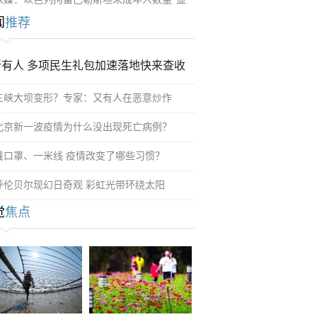
闻
推荐
所有人 多项民生礼包加速落地快来查收
三峡大坝变形？专家：又有人在恶意炒作
北京新一波疫情为什么没出现死亡病例？
戴口罩、一米线 疫情改变了哪些习惯？
呼伦贝尔现幻日奇观 彩虹光带环绕太阳
觉
焦点