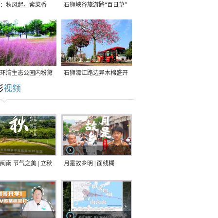
：秋风起，紫菜香
石狮峡谷旅游路“百日草”
争相斗艳
环湾生态公园内粉黛
石狮濠江路边异木棉盛开
彩
视频
草盛放
闽南 节气之美 | 立秋
月是故乡明 | 面线糊