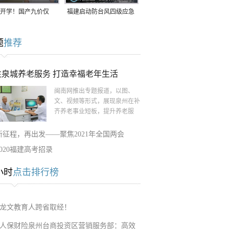
开学！国产九价仅
福建启动防台风四级应急
9.5元/针，HPV疫苗抓
响应！台风“白海豚”将于
题
推荐
9日在长江口至福建北部
一带沿海登陆
注泉城养老服务 打造幸福老年生活
闽南网推出专题报道，以图、
文、视频等形式，展现泉州在补
齐养老事业短板，提升养老服
新征程，再出发——聚焦2021年全国两会
2020福建高考招录
小时
点击排行榜
龙文教育人跨省取经！
人保财险泉州台商投资区营销服务部：高效