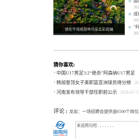
国
202
成
202
“
德化牛母岐层林尽染五彩斑斓
202
猜你喜欢:
中国U17男足3:2“绝杀”阿森纳U17男足
韩旭登顶女子美职篮亚洲球员得分榜
20
河南发布领导干部任职前公示
2026-07-2
评论
(
龙岩：一场招聘会提供逾6500个岗位