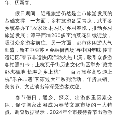
年、庆新春。
假日期间，近程旅游仍然是全市旅游发展的
基础支撑。一方面，乡村旅游备受青睐，武平各
乡镇举办了“农家欢·村村乐”乡村春晚，推动乡村
旅游发展；漳平西埔260多亩油菜花陆续绽放，
吸引众多游客前往。另一方面，都市休闲游人气
旺盛，新罗中央苏区金融街首场“寻中国年味·传非
遗记忆”春节非遗快闪活动火热上演，吸引众多游
客拍照打卡；上杭瓦子街历史文化街区举办“藏龙
卧虎福地·长寿之乡上杭”——百万旅客高铁游上
杭“乐在非遗”客家过大年系列活动，年货展销、
美食节、文艺演出等深受游客欢迎。
春节假日，返乡、探亲、出游多重因素交
织，促使阖家出游成为春节文旅市场的一大特
点。调查数据显示，2024年全市接待春节出游游