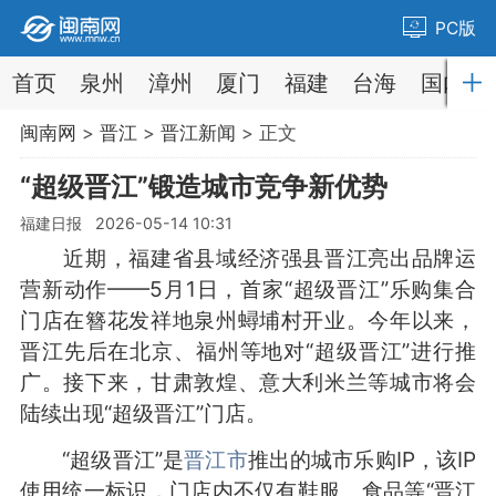
PC版
首页
泉州
漳州
厦门
福建
台海
国内
闽南网
>
晋江
>
晋江新闻
> 正文
“超级晋江”锻造城市竞争新优势
福建日报 2026-05-14 10:31
近期，福建省县域经济强县晋江亮出品牌运
营新动作——5月1日，首家“超级晋江”乐购集合
门店在簪花发祥地泉州蟳埔村开业。今年以来，
晋江先后在北京、福州等地对“超级晋江”进行推
广。接下来，甘肃敦煌、意大利米兰等城市将会
陆续出现“超级晋江”门店。
“超级晋江”是
晋江市
推出的城市乐购IP，该IP
使用统一标识，门店内不仅有鞋服、食品等“晋江