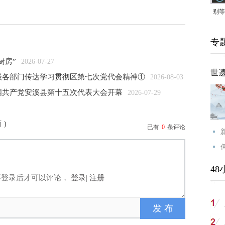
别等
24
专
紧打
厨房”
2026-07-27
世
各级各部门传达学习贯彻区第七次党代会精神①
2026-08-03
国共产党安溪县第十五次代表大会开幕
2026-07-29
雨
)
已有
0
条评论
48
要登录后才可以评论，
登录
|
注册