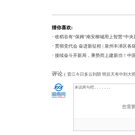
猜你喜欢:
收稻谷有“保姆”南安柳城用上智慧“中央
贯彻党代会 奋进新征程 | 泉州丰泽区
接续奋斗开新局，乘势而上建新功！中
评论
(
晋江今日多云到阴 明后天有中到大
您需