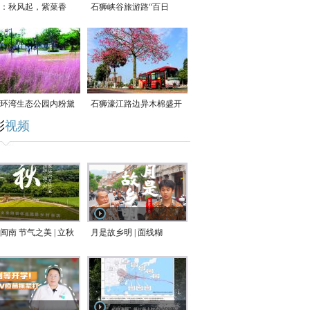
：秋风起，紫菜香
石狮峡谷旅游路“百日
草”争相斗艳
环湾生态公园内粉黛
石狮濠江路边异木棉盛开
彩
视频
草盛放
闽南 节气之美 | 立秋
月是故乡明 | 面线糊