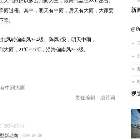
江天气依旧以多云到阴为主，最高气温在28℃左右。
新
降雨过程。其中，明天有中雨，后天有大雨，大家要
下降。
@
北风转偏南风3~4级、阵风5级；明天中雨，
到大雨，21℃~25℃，沿海偏南风2~3级。
天有中到大雨
视
责任编辑：凌芹莉
吨
2026-05-11
转型新动向
2026-05-06