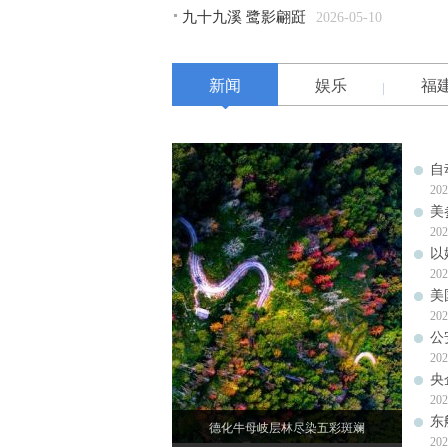
九十九溪 鹭影翩跹
2026-05-10
新闻
娱乐
福
自
202
美
202
以
202
美
202
公
202
央
202
东
德化牛母岐层林尽染五彩斑斓
202