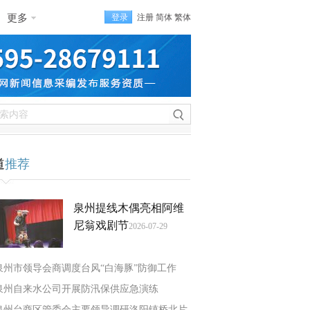
更多
登录
注册
简体
繁体
道
推荐
泉州提线木偶亮相阿维
尼翁戏剧节
2026-07-29
泉州市领导会商调度台风“白海豚”防御工作
泉州自来水公司开展防汛保供应急演练
泉州台商区管委会主要领导调研洛阳镇桥北片