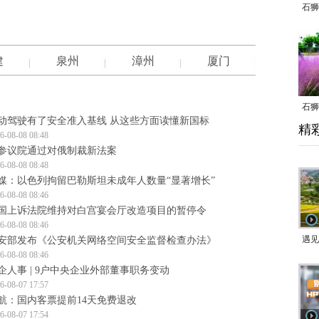
石狮
建
泉州
漳州
厦门
石狮
动驾驶有了安全准入基线 从这些方面读懂新国标
精
乱子
6-08-08 08:48
参议院通过对俄制裁新法案
6-08-08 08:48
媒：以色列拘留巴勒斯坦未成年人数量“显著增长”
6-08-08 08:46
国上诉法院维持对白宫宴会厅改造项目的暂停令
6-08-08 08:46
遇见
安部发布《公安机关网络空间安全监督检查办法》
6-08-08 08:46
企人事 | 9户中央企业外部董事职务变动
6-08-07 17:57
航：国内客票提前14天免费退改
6-08-07 17:54