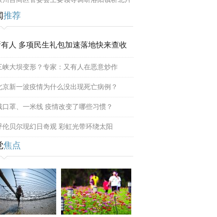
闻
推荐
所有人 多项民生礼包加速落地快来查收
三峡大坝变形？专家：又有人在恶意炒作
北京新一波疫情为什么没出现死亡病例？
戴口罩、一米线 疫情改变了哪些习惯？
呼伦贝尔现幻日奇观 彩虹光带环绕太阳
觉
焦点