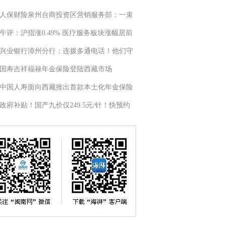
人保财险泉州台商投资区营销服务部：一束
午评：沪指涨0.49% 医疗服务板块涨幅居前
兴业银行漳州分行：连拨多通电话！他们守
国寿吉祥福禄年金保险登陆西藏市场
中国人寿面向西藏推出首款本土化年金保险
政府补贴！国产九价仅249.5元/针！快预约