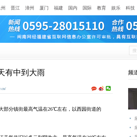
泉州
晋江
漳州
厦门
福建
国内
国际
教育
娱乐
科技
天有中到大雨
频
.cn/
部分镇街最高气温在26℃左右，以西园街道的