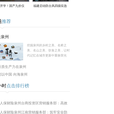
开学！国产九价仅
福建启动防台风四级应急
9.5元/针，HPV疫苗抓
响应！台风“白海豚”将于
题
推荐
9日在长江口至福建北部
一带沿海登陆
遗泉州
挖掘泉州的乡村之美、名桥之
美、名山之美、饮食之美，让时
代记忆在城市更新中重焕荣光
新质生产力在泉州
何以中国·向海泉州
小时
点击排行榜
人保财险泉州台商投资区营销服务部：高效
人保财险泉州江南营销服务部：筑牢安全防