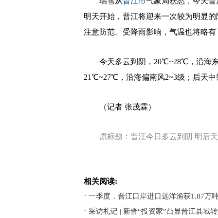
瑞雪从
晋江市
气象局获悉，今天晋
明天开始，晋江将迎来一次较为明显的
注意防范。受降雨影响，气温也将略有
今天多云到阴，20℃~28℃，沿海东
21℃~27℃，沿海偏南风2~3级；后天中
（记者 张茂霖）
原标题：晋江今日多云到阴 明后
相关阅读:
一季度，晋江口岸进口远洋渔获1.87万
采访札记 | 新晋“投资家”凸显晋江县域