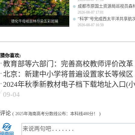
成都市原国土资源局巡视员森
2026-08-07 17:01
“科学”号完成西太平洋共享航
德化牛母岐层林尽染五彩斑斓
2026-08-07 16:59
猜你喜欢:
教育部等六部门：完善高校教师评价改革
北京：新建中小学将普遍设置家长等候区
2024年秋季新教材电子档下载地址入口(
09-04
评论
(
2025年海南高考分数线公布：本科线480分！
)