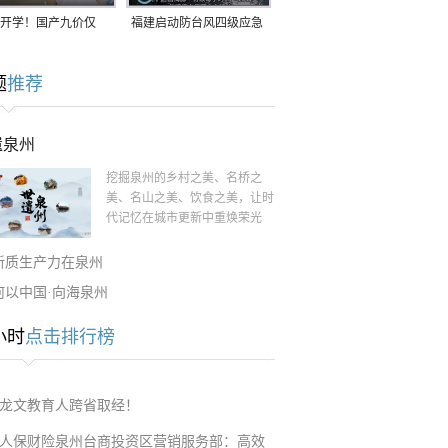
开学！国产九价仅
福建启动防台风四级应急
9.5元/针，HPV疫苗抓
响应！台风“白海豚”将于
题
推荐
9日在长江口至福建北部
一带沿海登陆
遗泉州
挖掘泉州的乡村之美、名桥之
美、名山之美、饮食之美，让时
代记忆在城市更新中重焕荣光
新质生产力在泉州
何以中国·向海泉州
小时
点击排行榜
龙文教育人跨省取经！
人保财险泉州台商投资区营销服务部：高效