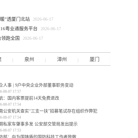
暖”透厦门北站
2026-06-17
16粤业通服务平台
2026-06-17
台领跑全国
2026-06-17
建
泉州
漳州
厦门
企人事 | 9户中央企业外部董事职务变动
6-08-07 17:57
航：国内客票提前14天免费退改
6-08-07 17:54
南公安机关查实“三支一扶”招募笔试存在组织作弊犯
6-08-07 17:54
期私家车肇事多发 公安部交管局发出提示
6-08-07 17:53
防部：向为国铸盾的国防科技工作者致敬