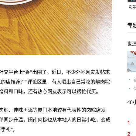
别等
24
专
紧打
世
交平台上“香”出圈了。近日，不少外地网友发帖求
点的店推荐？”评论区里，有人晒出自己常吃的烧肉粽
馅料和口味，还有热心网友表示可以帮忙代买。
48
肉粽、佳味再添等厦门本地较有代表性的肉粽店发
单同步升温，闽南肉粽也从本地人的日常小吃，变成
手礼”。