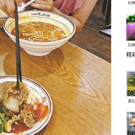
石狮
石狮
精
乱子
遇见