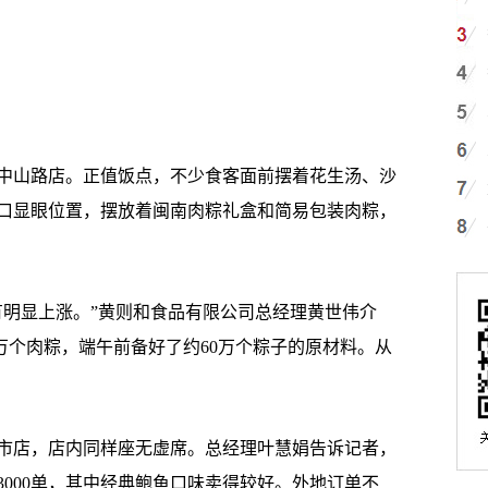
中山路店。正值饭点，不少食客面前摆着花生汤、沙
口显眼位置，摆放着闽南肉粽礼盒和简易包装肉粽，
明显上涨。”黄则和食品有限公司总经理黄世伟介
5万个肉粽，端午前备好了约60万个粽子的原材料。从
八市店，店内同样座无虚席。总经理叶慧娟告诉记者，
000单，其中经典鲍鱼口味卖得较好。外地订单不