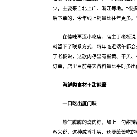
少，主要来自北上广、浙江等地。“很
后下单的，今年线上销量比往年更多。
在佳味再添小吃店，店主丁老板说，
就留下了联系方式，每年临近端午都会来
丁老板说，这款肉粽里有蛋黄、干贝、
订单，店里目前每天备料量比平时多出
海鲜类食材＋甜辣酱
一口吃出厦门味
热气腾腾的烧肉粽，加上一勺甜辣酱
客来说，这种咸香扎实、还要蘸酱吃的