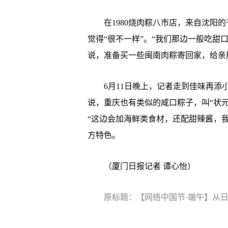
在1980烧肉粽八市店，来自沈阳的
觉得“很不一样”。“我们那边一般吃甜
说，准备买一些闽南肉粽寄回家，给亲
6月11日晚上，记者走到佳味再添小
说，重庆也有类似的咸口粽子，叫“状
“这边会加海鲜类食材，还配甜辣酱，
方特色。
（厦门日报记者 谭心怡）
原标题：【网络中国节·端午】从