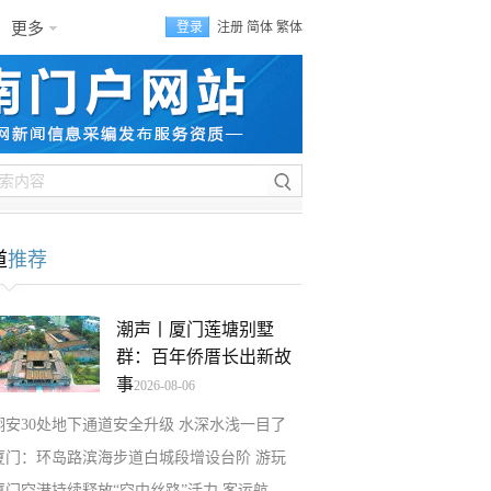
更多
登录
注册
简体
繁体
道
推荐
潮声丨厦门莲塘别墅
群：百年侨厝长出新故
事
2026-08-06
翔安30处地下通道安全升级 水深水浅一目了
厦门：环岛路滨海步道白城段增设台阶 游玩
厦门空港持续释放“空中丝路”活力 客运航