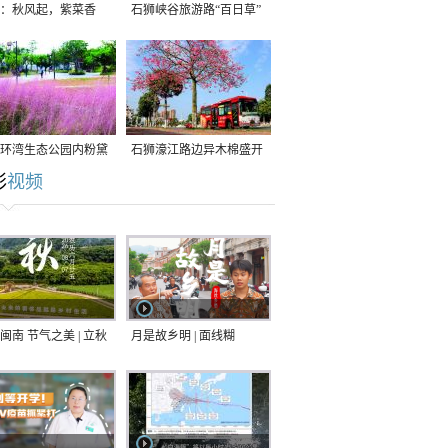
：秋风起，紫菜香
石狮峡谷旅游路“百日草”
争相斗艳
环湾生态公园内粉黛
石狮濠江路边异木棉盛开
彩
视频
草盛放
闽南 节气之美 | 立秋
月是故乡明 | 面线糊