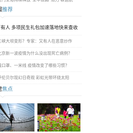
闻
推荐
所有人 多项民生礼包加速落地快来查收
三峡大坝变形？专家：又有人在恶意炒作
北京新一波疫情为什么没出现死亡病例？
戴口罩、一米线 疫情改变了哪些习惯？
呼伦贝尔现幻日奇观 彩虹光带环绕太阳
觉
焦点