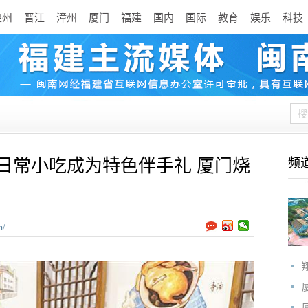
泉州
晋江
漳州
厦门
福建
国内
国际
教育
娱乐
科技
日常小吃成为特色伴手礼 厦门烧
频
n/