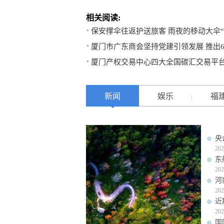
相关阅读:
保安撑伞往返护送旅客 雨夜的移动大伞“
厦门市广东商会坚持党建引领发展 推出6
厦门产权交易中心四大全国碳汇交易平
新闻
娱乐
福
央
202
东
202
河
202
近
202
国