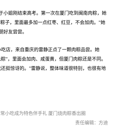
于小姐刚结束高考。第一次在厦门吃到闽南肉粽，她
口粽子，里面最多加一点红枣、红豆，不会加肉。”她
朋好友尝尝。
吃店，来自重庆的雷静正点了一颗肉粽品尝。她
元粽”，里面会加肉、咸蛋黄，但厦门肉粽还是不同。
我还挺惊讶的。”雷静说，整体味道很特别，也很有地
日常小吃成为特色伴手礼 厦门烧肉粽香出圈
责任编辑：方迪