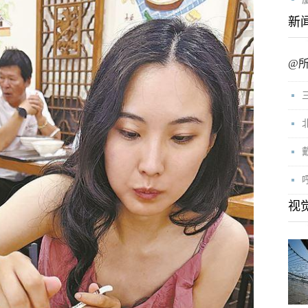
新
@
视