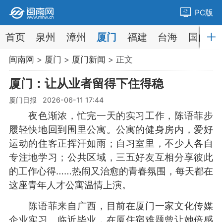
PC版
首页
泉州
漳州
厦门
福建
台海
国内
闽南网
>
厦门
>
厦门新闻
> 正文
厦门：让从业者留得下住得稳
厦门日报 2026-06-11 17:44
夜色渐浓，忙完一天的实习工作，陈语菲步
履轻快地回到围里公寓。公寓的健身房内，爱好
运动的住客正挥汗如雨；自习室里，不少人各自
专注地学习；公共区域，三五好友互相分享彼此
的工作心得……热闹又治愈的青春氛围，每天都在
这座青年人才公寓温情上演。
陈语菲来自广西，目前在厦门一家文化传媒
企业实习。临近毕业，在厦住宿难题曾让她倍感