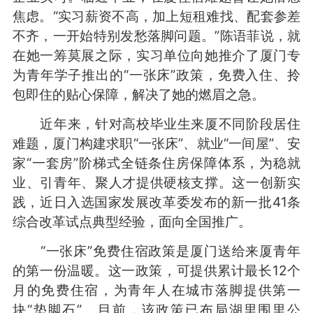
焦虑。“实习薪资不高，加上短租难找、配套参差
不齐，一开始特别发愁落脚问题。”陈语菲说，就
在她一筹莫展之际，实习单位向她推介了厦门专
为青年学子推出的“一张床”政策，免费入住、拎
包即住的贴心保障，解决了她的燃眉之急。
近年来，针对高校毕业生来厦不同阶段居住
难题，厦门构建求职“一张床”、就业“一间屋”、安
家“一套房”阶梯式全链条住房保障体系，为稳就
业、引青年、聚人才提供硬核支撑。这一创新实
践，近日入选国家发展改革委发布的新一批41条
综合改革试点典型经验，面向全国推广。
“一张床”免费住宿政策是厦门送给来厦青年
的第一份温暖。这一政策，可提供累计最长12个
月的免费住宿，为青年人在城市落脚提供第一
块“垫脚石”。目前，该政策已布局湖里围里公