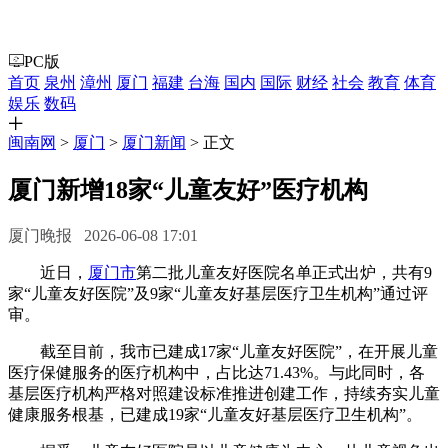
PC版
首页
泉州
漳州
厦门
福建
台海
国内
国际
财经
社会
教育
体育
娱乐
数码
闽南网
>
厦门
>
厦门新闻
> 正文
厦门新增18家“儿童友好”医疗机构
厦门晚报 2026-06-08 17:01
近日，
厦门市
第二批儿童友好医院名单正式出炉，共有9
家“儿童友好医院”及9家“儿童友好基层医疗卫生机构”通过评
审。
截至目前，我市已建成17家“儿童友好医院”，在开展儿童
医疗保健服务的医疗机构中，占比达71.43%。与此同时，各
基层医疗机构严格对照建设标准推进创建工作，持续夯实儿童
健康服务根基，已建成19家“儿童友好基层医疗卫生机构”。