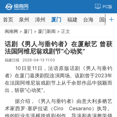
PC版
首页
泉州
漳州
厦门
福建
台海
国内
闽南网
>
厦门
>
厦门新闻
> 正文
话剧《男人与垂钓者》在厦献艺 曾获
法国阿维尼翁戏剧节“心动奖”
福建日报 2026-04-13 11:03
10日至11日，法语原版话剧《男人与垂钓
者》在厦门嘉庚剧院连演两场。该剧曾于2023年
在法国阿维尼翁戏剧节上从千余部作品中脱颖而
出，斩获“心动奖”。
据介绍，《男人与垂钓者》由意大利多栖艺
术家西罗·塞萨拉诺（Ciro Cesarano）执导。
他的职业生涯横跨戏剧创作、导演和表演教学领