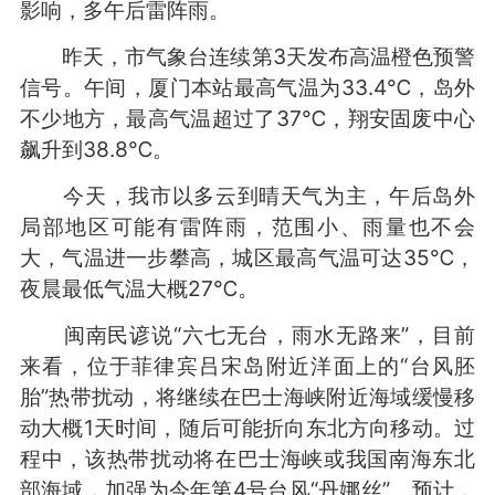
影响，多午后雷阵雨。
昨天，市气象台连续第3天发布高温橙色预警
信号。午间，厦门本站最高气温为33.4℃，岛外
不少地方，最高气温超过了37℃，翔安固废中心
飙升到38.8℃。
今天，我市以多云到晴天气为主，午后岛外
局部地区可能有雷阵雨，范围小、雨量也不会
大，气温进一步攀高，城区最高气温可达35℃，
夜晨最低气温大概27℃。
闽南民谚说“六七无台，雨水无路来”，目前
来看，位于菲律宾吕宋岛附近洋面上的“台风胚
胎”热带扰动，将继续在巴士海峡附近海域缓慢移
动大概1天时间，随后可能折向东北方向移动。过
程中，该热带扰动将在巴士海峡或我国南海东北
部海域，加强为今年第4号台风“丹娜丝”。预计，