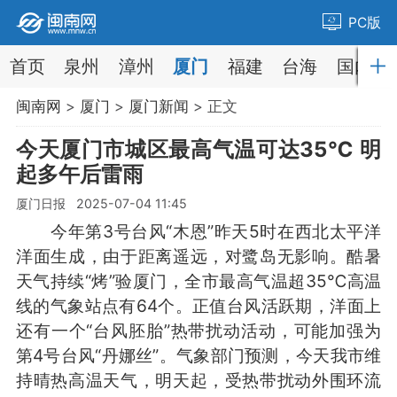
PC版
首页
泉州
漳州
厦门
福建
台海
国内
闽南网
>
厦门
>
厦门新闻
> 正文
今天厦门市城区最高气温可达35℃ 明
起多午后雷雨
厦门日报 2025-07-04 11:45
今年第3号台风“木恩”昨天5时在西北太平洋
洋面生成，由于距离遥远，对鹭岛无影响。酷暑
天气持续“烤”验厦门，全市最高气温超35℃高温
线的气象站点有64个。正值台风活跃期，洋面上
还有一个“台风胚胎”热带扰动活动，可能加强为
第4号台风“丹娜丝”。气象部门预测，今天我市维
持晴热高温天气，明天起，受热带扰动外围环流