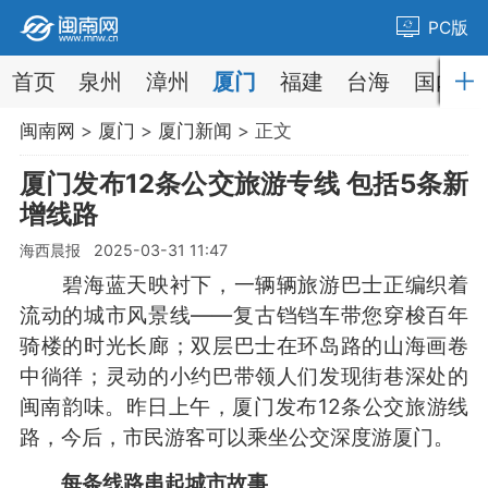
PC版
首页
泉州
漳州
厦门
福建
台海
国内
闽南网
>
厦门
>
厦门新闻
> 正文
厦门发布12条公交旅游专线 包括5条新
增线路
海西晨报 2025-03-31 11:47
碧海蓝天映衬下，一辆辆旅游巴士正编织着
流动的城市风景线——复古铛铛车带您穿梭百年
骑楼的时光长廊；双层巴士在环岛路的山海画卷
中徜徉；灵动的小约巴带领人们发现街巷深处的
闽南韵味。昨日上午，厦门发布12条公交旅游线
路，今后，市民游客可以乘坐公交深度游厦门。
每条线路串起城市故事