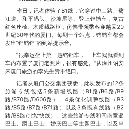
昨日，记者体验了B1线，它穿过中山路、鹭
江道、和平码头、沙坡尾等。登上铛铛车，复古
红色座椅、木质线路框，仿佛带领乘客穿越回20
世纪30年代的厦门。每到一个站点，铛铛车都会
发出“铛铛铛”的到站提示音。
“很幸运坐上第一趟铛铛车，一上车我就看到
车内布置了厦门老照片，很有感觉。”从漳州诏安
来厦门旅游的李先生赞不绝口。
记者从厦门公交集团获悉，此次发布的12条
旅游专线包括5条新增线路（B1路/B6路/B9
路/B70路/D606路）、4条优化调整线路（B3
路/B5路/B7路/B71路）以及3条既有线路（B2
路/B8路/北站快线）。这些旅游专线和闽南童谣
巴士、爵士巴士、婚庆巴士等主题巴士，以及串