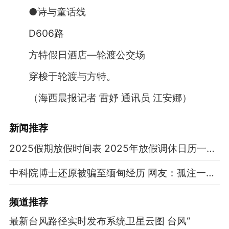
●诗与童话线
D606路
方特假日酒店—轮渡公交场
穿梭于轮渡与方特。
（海西晨报记者 雷妤 通讯员 江安娜）
新闻推荐
2025假期放假时间表 2025年放假调休日历一览表
中科院博士还原被骗至缅甸经历 网友：孤注一掷现实版
频道
推荐
最新台风路径实时发布系统卫星云图 台风“