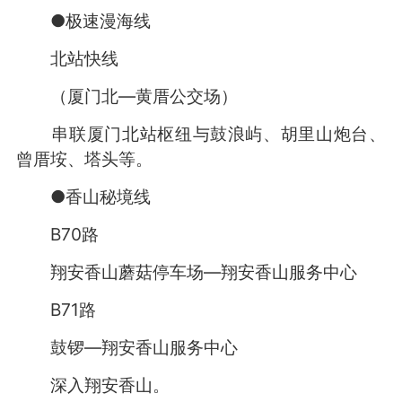
●极速漫海线
北站快线
（厦门北—黄厝公交场）
串联厦门北站枢纽与鼓浪屿、胡里山炮台、
曾厝垵、塔头等。
●香山秘境线
B70路
翔安香山蘑菇停车场—翔安香山服务中心
B71路
鼓锣—翔安香山服务中心
深入翔安香山。