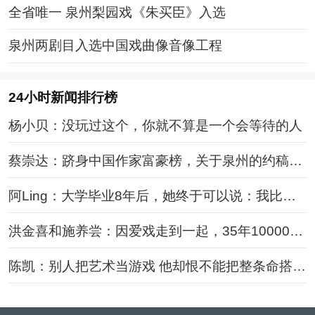
全省唯一 泉州梨园戏《朱买臣》入选
泉州两剧目入选中国戏曲像音像工程
24小时新闻排行榜
杨小贝：没玩过这个，你就不算是一个会等待的人
蔡崇达：跻身中国作家富豪榜，关于泉州的约稿一
定写
阿Ling：大学毕业8年后，她终于可以说：我比从
前快乐
洪金喜和施养尝：因爱戏走到一起，35年10000场
的坚持
陈凯：别人把艺术当游戏 他却恨不能把整条命搭进
去