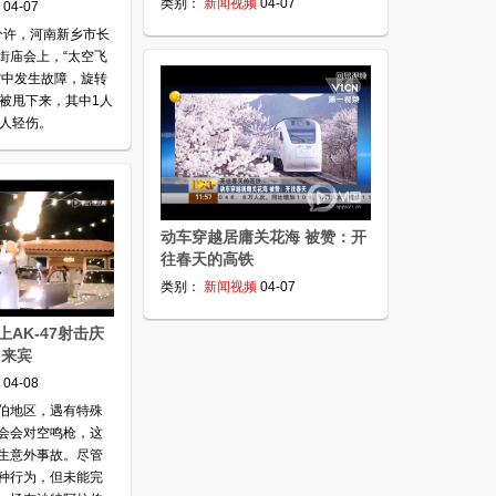
类别：
新闻视频
04-07
频
04-07
0分许，河南新乡市长
街庙会上，“太空飞
空中发生故障，旋转
人被甩下来，其中1人
8人轻伤。
动车穿越居庸关花海 被赞：开
往春天的高铁
类别：
新闻视频
04-07
AK-47射击庆
”来宾
频
04-08
伯地区，遇有特殊
会会对空鸣枪，这
生意外事故。尽管
种行为，但未能完