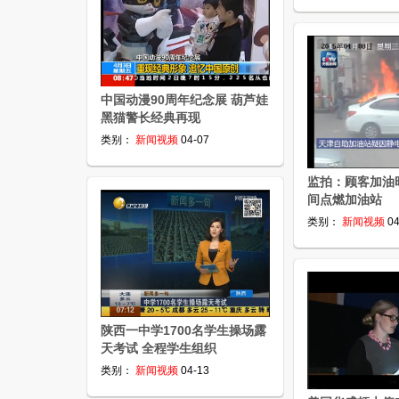
中国动漫90周年纪念展 葫芦娃
黑猫警长经典再现
类别：
新闻视频
04-07
监拍：顾客加油
间点燃加油站
类别：
新闻视频
04
陕西一中学1700名学生操场露
天考试 全程学生组织
类别：
新闻视频
04-13