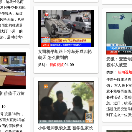
频，这段长达两
发射升空4K剪辑
动作镜头，精致
R风格画面，从多
薄而出的推进器
计划于下周一的
热，届时猎鹰9
女司机平坦路上将车开成四轮
朝天 怎么做到的
安徽：变造号
役军人被查
类别：
新闻视频
04-09
类别：
新闻视
变造号牌露马脚
罚： 军人脱下
就不能够再假借
案 价值千万黄
各种活动，否则
惩。近日，绩溪
-10
违规使用变造号
号 凌晨3时许，
到了这么一位胆
区西大直街4号的
金店内保险柜被
小学老师猥亵女童 被学生家长
绍，保险柜未发