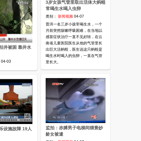
3岁女孩气管里取出活体大蚂蝗
常喝生水喝入虫卵
类别：
新闻视频
04-07
普洱一名三岁小孩常喝生水，一个
月前突然咳嗽呼吸困难，在当地以
感冒症状治疗一直不见好转，在云
南省儿童医院医生从他的气管里长
枯井被困 靠井水
出巨大活蚂蝗，医生说这只蚂蝗是
喝生水时喝入的虫卵，一直在气管
频
04-03
里长大。
监拍：赤膊男子电梯间猥亵妙
乐设施故障 19人
龄女被逮