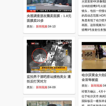
火箭发射4K录像视
分钟的猎鹰9号火箭
镜头，包括一些慢
的高动态范围 HD
央视调查朋友圈卖面膜：1.8元
角度表现了动力喷
面膜卖20多
画面。这段视频为
类别：
新闻视频
04-10
猎鹰9号发射任务预
哈尔滨黄金大劫
监拍男子酒吧搭讪搂抱美女 遭
金首饰被盗
拒后打哭对方
类别：
新闻视频
04
类别：
新闻视频
04-09
经警方确认，4月十
位于哈尔滨市 南岗
国际饭店一楼东祥
盗。据店长孙涛介