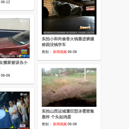
频
06-12
实拍小和尚偷香火钱塞进裤腿
称因没钱学车
类别：
新闻视频
06-08
女搬家被误当小
车
频
06-08
实拍山西运城遭巨型冰雹密集
轰炸 个头如鸡蛋
类别：
新闻视频
06-08