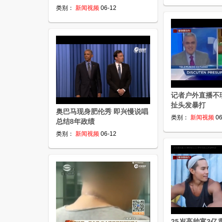
类别：
新闻视频
06-12
记者户外直播不
扯头发暴打
奥巴马现身肥伦秀 即兴慢说唱
类别：
新闻视频
06
总结8年政绩
类别：
新闻视频
06-12
25岁高帅富3亿