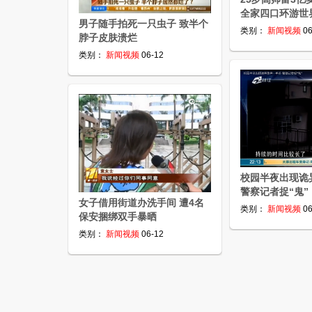
全家四口环游世
男子随手拍死一只虫子 致半个
类别：
新闻视频
06
脖子皮肤溃烂
类别：
新闻视频
06-12
校园半夜出现诡
警察记者捉“鬼”
女子借用街道办洗手间 遭4名
类别：
新闻视频
06
保安捆绑双手暴晒
类别：
新闻视频
06-12