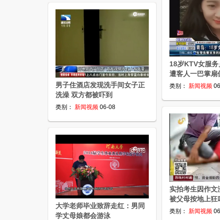
18岁KTV女服
遭客人一巴掌扇
男子住酒店发现洗手间女子正
类别：
新闻视频
06
洗澡 双方都被吓到
类别：
新闻视频
06-08
实拍考生因作文
被父母按地上狂
大学老师毕业致辞走红：男同
类别：
新闻视频
06
学丈母娘都会游泳