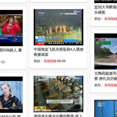
监拍大爷醉酒
头碰瓷
类别：
新闻视
中国海监飞机失联坠毁4人遇难
理问询路人 遭
救援画面
类别：
新闻视频
06-08
-12
立陶宛超速司
察 挣扎后仍
类别：
新闻视
考研考生橡皮中藏作弊器 借上
卖创业公司 带