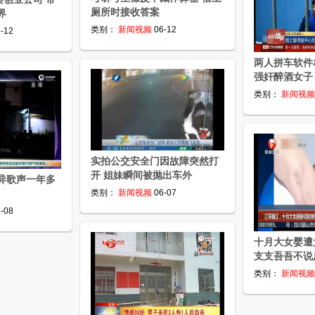
厕所时接收答案
界
类别：
新闻视频
06-12
-12
两人拼车软件
强奸醉酒女子
类别：
新闻视
实拍公交安全门因故障突然打
开 姐妹瞬间被抛出车外
异歌声一年多
类别：
新闻视频
06-07
-08
十月大女婴遭
支支吾吾不说
类别：
新闻视