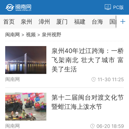
PC版
首页
泉州
漳州
厦门
福建
台海
国内
闽南网
>
视频
>
泉州视野
泉州40年过江跨海：一桥
飞架南北 壮大了城市 富
美了生活
闽南网
11-30 11:25
第十二届闽台对渡文化节
暨蚶江海上泼水节
闽南网
06-20 18:59