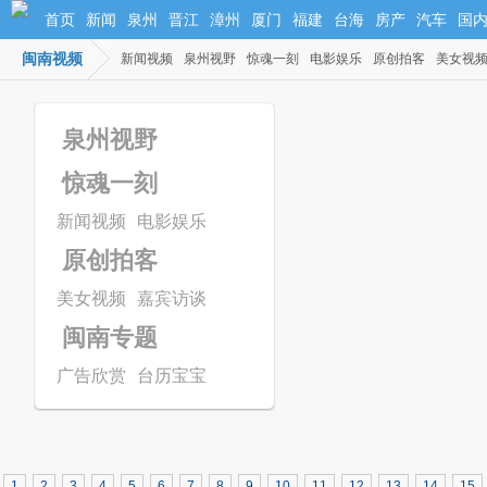
首页
新闻
泉州
晋江
漳州
厦门
福建
台海
房产
汽车
国
闽南视频
新闻视频
泉州视野
惊魂一刻
电影娱乐
原创拍客
美女视
泉州视野
惊魂一刻
新闻视频
电影娱乐
原创拍客
美女视频
嘉宾访谈
闽南专题
广告欣赏
台历宝宝
1
2
3
4
5
6
7
8
9
10
11
12
13
14
15