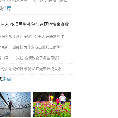
闻
推荐
所有人 多项民生礼包加速落地快来查收
三峡大坝变形？专家：又有人在恶意炒作
北京新一波疫情为什么没出现死亡病例？
戴口罩、一米线 疫情改变了哪些习惯？
呼伦贝尔现幻日奇观 彩虹光带环绕太阳
觉
焦点