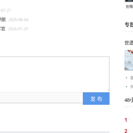
别等
-07-27
24
伊朗
2026-08-04
专
紧打
挥官
2026-07-29
世
48