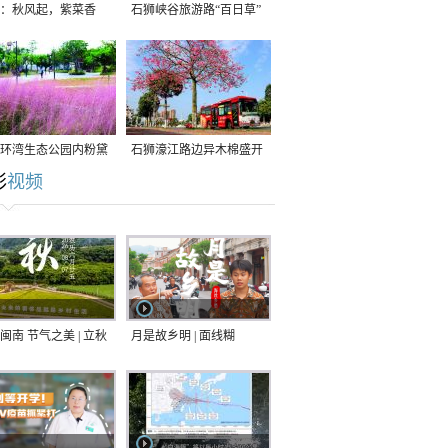
：秋风起，紫菜香
石狮峡谷旅游路“百日草”
争相斗艳
环湾生态公园内粉黛
石狮濠江路边异木棉盛开
彩
视频
草盛放
闽南 节气之美 | 立秋
月是故乡明 | 面线糊