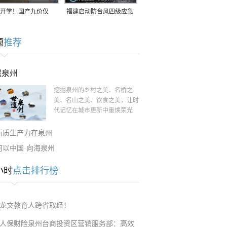
开学！国产九价仅
福建启动防台风四级应急
9.5元/针，HPV疫苗抓
响应！台风“白海豚”将于
题
推荐
9日在长江口至福建北部
一带沿海登陆
遗泉州
挖掘泉州的乡村之美、名桥之
美、名山之美、饮食之美，让时
代记忆在城市更新中重焕荣光
新质生产力在泉州
何以中国·向海泉州
小时
点击排行榜
龙文教育人跨省取经！
人保财险泉州台商投资区营销服务部：高效