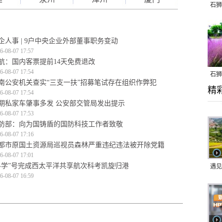
石狮
企人事 | 9户中央企业外部董事职务变动
6-08-07 17:57
航：国内客票提前14天免费退改
6-08-07 17:54
石狮
南公安机关查实“三支一扶”招募笔试存在组织作弊犯
精
乱子
6-08-07 17:54
期私家车肇事多发 公安部交管局发出提示
6-08-07 17:53
防部：向为国铸盾的国防科技工作者致敬
6-08-07 17:16
都市原国土资源局巡视员森林严重违纪违法被开除党籍
6-08-07 17:01
科学”号完成西太平洋共享航次科考凯旋归港
遇见
6-08-07 16:59