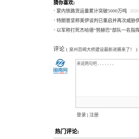
猜你喜欢:
蒙内铁路货运量累计突破5000万吨
2026
特朗普坚称美伊谈判已重启并再次威胁
以军称打死杰哈德“努赫巴”部队一名指
评论
(
泉州百崎大桥建设最新进展来了！
)
登录
|
注册
热门评论: