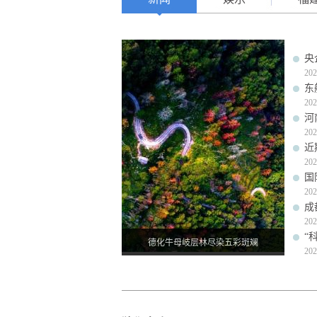
央
202
东
202
河
202
近
202
国
202
成
202
“
德化牛母岐层林尽染五彩斑斓
202