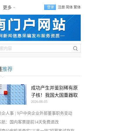
更多
登录
注册
简体
繁体
道
推荐
成功产生并鉴别稀有原
子核！我国大国重器取
2026-08-05
央企人事 | 9户中央企业外部董事职务变动
东航：国内客票提前14天免费退改
河南公安机关查实“三支一扶”招募笔试存在