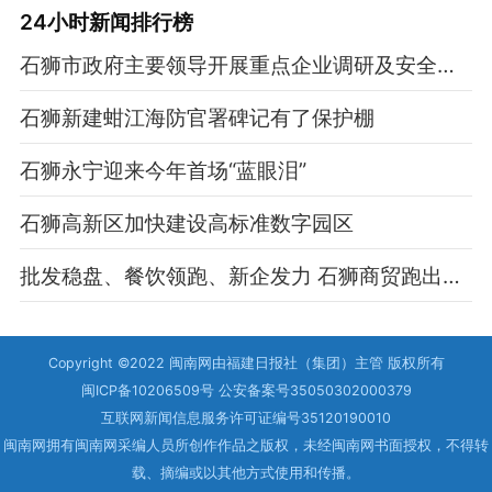
24小时新闻排行榜
石狮市政府主要领导开展重点企业调研及安全生产工作检查
石狮新建蚶江海防官署碑记有了保护棚
石狮永宁迎来今年首场“蓝眼泪”
石狮高新区加快建设高标准数字园区
批发稳盘、餐饮领跑、新企发力 石狮商贸跑出新春“加速度”
Copyright ©2022 闽南网由福建日报社（集团）主管 版权所有
闽ICP备10206509号 公安备案号35050302000379
互联网新闻信息服务许可证编号35120190010
闽南网拥有闽南网采编人员所创作作品之版权，未经闽南网书面授权，不得转
载、摘编或以其他方式使用和传播。