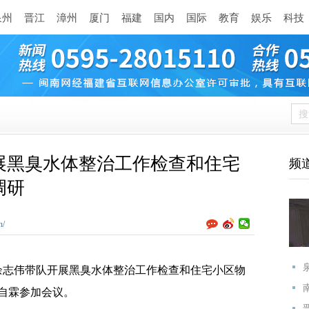
泉州
晋江
漳州
厦门
福建
国内
国际
教育
娱乐
科技
展黑臭水体整治工作检查和住宅
频
调研
n/
余志伟带队开展黑臭水体整治工作检查和住宅小区物
自霖参加会议。