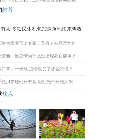
闻
推荐
所有人 多项民生礼包加速落地快来查收
三峡大坝变形？专家：又有人在恶意炒作
北京新一波疫情为什么没出现死亡病例？
戴口罩、一米线 疫情改变了哪些习惯？
呼伦贝尔现幻日奇观 彩虹光带环绕太阳
觉
焦点