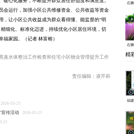
、暖心化服务，不断提升群众居住舒适度和满意度。
石狮
员会运行，加强小区公共维修资金、公共收益等资金
用，让小区公共收益成为群众看得懂、能监督的“明
、精细化、标准化迈进，持续优化小区居住环境，切
幸福家园。（记者 林富榕）
石狮
精
乱子
黑臭水体整治工作检查和住宅小区物业管理提升工作
责任编辑：凌芹莉
福建
2026-03-23
响应
周”宣传活动
2026-03-23
9日
3-23
一带