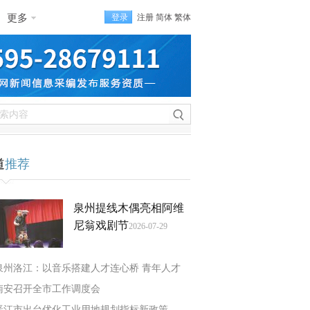
更多
登录
注册
简体
繁体
道
推荐
泉州提线木偶亮相阿维
尼翁戏剧节
2026-07-29
泉州洛江：以音乐搭建人才连心桥 青年人才
南安召开全市工作调度会
晋江市出台优化工业用地规划指标新政策