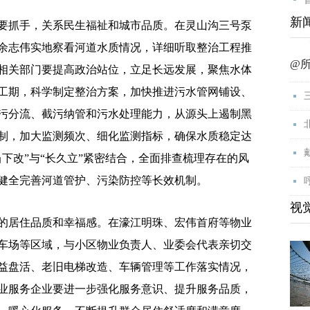
新
抓手，关系民生福祉和城市品质。在灵山沟三号泵
余志伟实地察看河道水质情况，详细听取整治工程推
@
相关部门要提高政治站位，立足长远发展，聚焦水体
工期，科学制定整治方案，加快推进污水管网铺设、
污分流、截污纳管和污水处理能力，从源头上遏制黑
制，加大监测频次、细化监测指标，确保水质稳定达
下改”与“长久立”紧密结合，全面排查梳理存在的风
健全完善河道管护、污染防控等长效机制。
视
居住品质和幸福感。在濠江明珠、宏伟首府等物业
车场等区域，与小区物业负责人、业委会代表亲切交
益盘活、老旧电梯改造、车辆管理等工作落实情况，
业服务企业要进一步强化服务意识、提升服务品质，