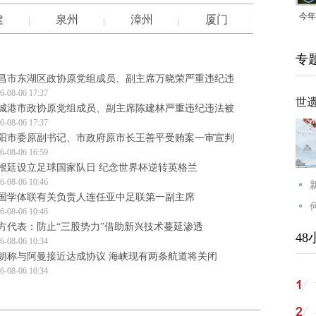
今年
建
泉州
漳州
厦门
均可
专
昌市东湖区政协原党组成员、副主席万晓荣严重违纪违
6-08-06 17:37
世
城港市政协原党组成员、副主席陈建林严重违纪违法被
6-08-06 17:37
阳市委原副书记、市政府原市长王善平受贿案一审宣判
6-08-06 16:59
根廷设立足球国家队日 纪念世界杯逆转英格兰
6-08-06 10:46
国学体联有关负责人连任亚中足联第一副主席
6-08-06 10:46
方代表：防止“三股势力”借助新兴技术蔓延渗透
48
6-08-06 10:34
朗称与阿曼接近达成协议 海峡现有两条航道将关闭
6-08-06 10:34