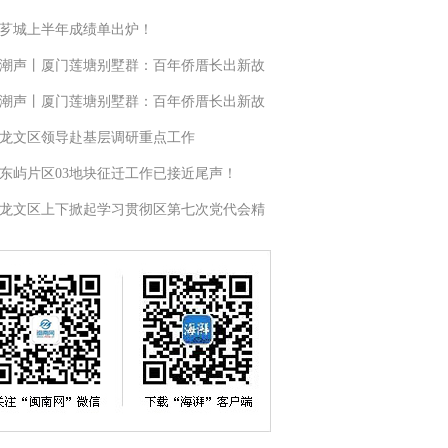
芗城上半年成绩单出炉！
潮声丨厦门莲塘别墅群：百年侨厝长出新故
潮声丨厦门莲塘别墅群：百年侨厝长出新故
龙文区领导赴基层调研重点工作
东屿片区03地块征迁工作已接近尾声！
龙文区上下掀起学习贯彻区第七次党代会精