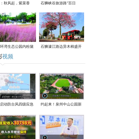
：秋风起，紫菜香
石狮峡谷旅游路“百日
草”争相斗艳
环湾生态公园内粉黛
石狮濠江路边异木棉盛开
彩
视频
草盛放
启动防台风四级应急
约起来！泉州中山公园新
！台风“白海豚”将于
跑道正式开放！
在长江口至福建北部
沿海登陆