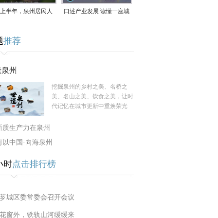
上半年，泉州居民人
口述产业发展 读懂一座城
支配收入公布！
｜赖南生：42岁白手起
题
推荐
家，率先研发草本卫生巾
遗泉州
挖掘泉州的乡村之美、名桥之
美、名山之美、饮食之美，让时
代记忆在城市更新中重焕荣光
新质生产力在泉州
何以中国·向海泉州
小时
点击排行榜
芗城区委常委会召开会议
花窗外，铁轨山河缓缓来