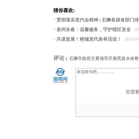
猜你喜欢:
贯彻落实党代会精神 | 石狮各级各部
泉州永春：温馨服务，守护辖区安全
20
共谋发展！鲤城党代表有话说！
2026-0
评论
(
石狮市政府主要领导开展黑臭水体整
您需