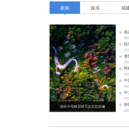
新闻
娱乐
福
南
202
防
202
资
202
阿
202
中
202
中
202
伊
德化牛母岐层林尽染五彩斑斓
202