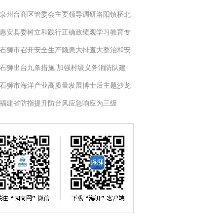
泉州台商区管委会主要领导调研洛阳镇桥北
惠安县委树立和践行正确政绩观学习教育专
石狮市召开安全生产隐患大排查大整治和安
石狮出台九条措施 加强村级义务消防队建
石狮市海洋产业高质量发展博士后主题沙龙
福建省防指提升防台风应急响应为三级