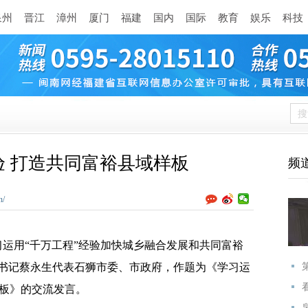
泉州
晋江
漳州
厦门
福建
国内
国际
教育
娱乐
科技
验 打造共同富裕县域样板
频
n/
习运用“千万工程”经验加快城乡融合发展和共同富裕
书记蔡永生代表石狮市委、市政府，作题为《学习运
样板》的交流发言。