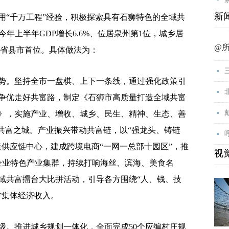
新
“千万工程”经验，积极探索具有石狮特色的全域共
，今年上半年GDP增长6.6%、位居泉州第1位，城乡居
@
全省县市首位。具体做法为：
。坚持全市一盘棋、上下一条线，通过强化政策引
争优走好共富路，制定《石狮市高质量打造全域共富
0年）》，实施产业、增收、城乡、民生、精神、生态、善
域共富之城。产业振兴带动共富链，以“强龙头、铸链
装供应链中心，建成跨境电商“一网一总部十园区”，推
视
企业特色产业集群，持续打响海丝、滨海、美食名
域共富擂台大比拼活动，引导各方围绕“人、钱、技
村集体经济收入。
。推进城乡规划一体化，全面完成50个应编村庄规