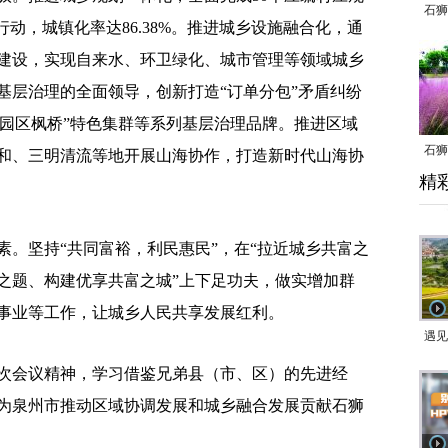
石狮
动，城镇化率达86.38%。推进城乡设施融合化，通
建设，实现自来水、环卫绿化、城市管理等领域城乡
基层治理的全面领导，创新打造“订单分包”矛盾纠纷
”“园区枫桥”特色集群等系列基层治理品牌。推进区域
石狮
和、三明清流等地开展山海协作，打造新时代山海协
精
乱子
坚持“共同富裕，利民惠民”，在“拉近城乡共富之
之题、构建优享共富之城”上下足功夫，做实增加群
事业等工作，让城乡人民共享发展红利。
遇见
会议精神，学习借鉴兄弟县（市、区）的先进经
为泉州市推动区域协调发展和城乡融合发展贡献石狮