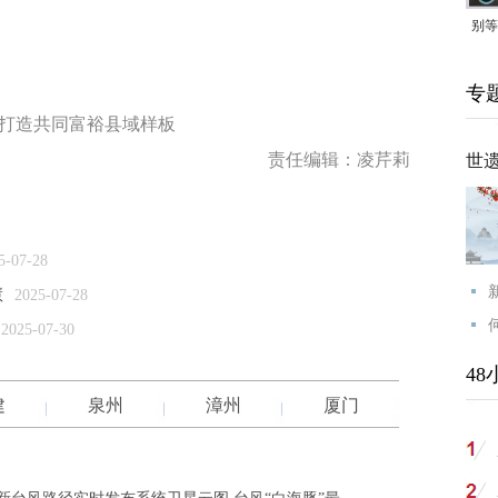
别等
24
专
紧打
 打造共同富裕县域样板
责任编辑：凌芹莉
世
5-07-28
慧
2025-07-28
2025-07-30
48
建
泉州
漳州
厦门