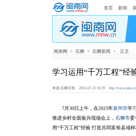
首页
新闻
闽南网
>
石狮
>
石狮新闻
>
正文
学习运用“千万工程”经
来源:石狮日报
2025-07-31 16:29
http://www.mnw.c
7月30日上午，在2025年
泉州市
学
推进乡村全面振兴现场会上，
石狮市
委
用“千万工程”经验 打造共同富裕县域