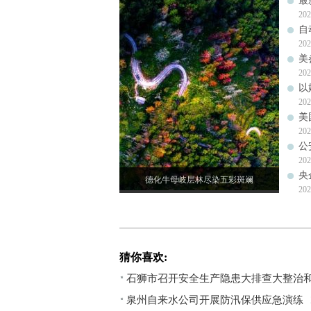
最
202
自
202
美
202
以
202
美
202
公
202
央
德化牛母岐层林尽染五彩斑斓
202
猜你喜欢:
石狮市召开安全生产隐患大排查大整治
泉州自来水公司开展防汛保供应急演练