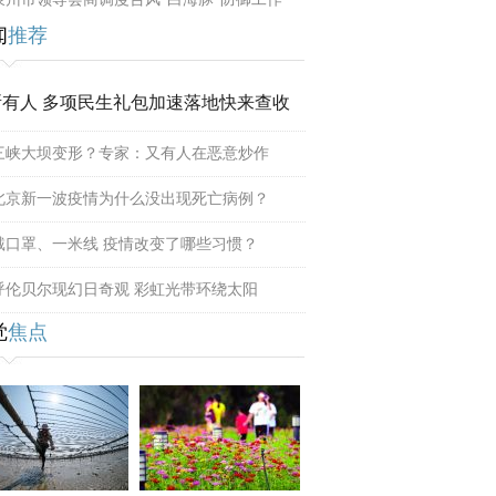
闻
推荐
所有人 多项民生礼包加速落地快来查收
三峡大坝变形？专家：又有人在恶意炒作
北京新一波疫情为什么没出现死亡病例？
戴口罩、一米线 疫情改变了哪些习惯？
呼伦贝尔现幻日奇观 彩虹光带环绕太阳
觉
焦点