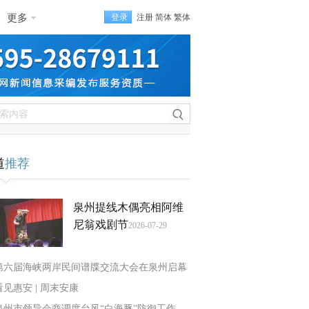
更多
登录
注册
简体
繁体
道
推荐
泉州提线木偶亮相阿维
尼翁戏剧节
2026-07-29
第六届海峡两岸民间谱牒交流大会在泉州启幕
看见惠安 | 周末安康
泉州市领导会商调度台风“白海豚”防御工作