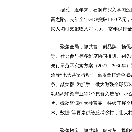
据悉，近年来，石狮市深入学习运用
富之路。去年全年GDP突破1300亿元
民人均可支配收入7.1万元，常年保持
聚焦全局，抓共富、创品牌、扬优势
导、社会参与等多维度协同推进。创先
先行示范区实施方案（2025—203
治等“七大共富行动”，高质量打造全
条、聚集群”为抓手，做大做强全球男
动纺织印染产业等2个集群入选省中小
片。撬动资源扩大共富圈，持续开展全
术、数据”等要素供给反哺乡村，壮大
聚焦均衡，抓共融、促改革、提能级