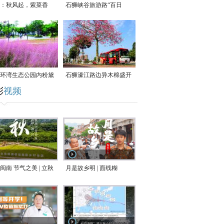
：秋风起，紫菜香
石狮峡谷旅游路“百日
草”争相斗艳
环湾生态公园内粉黛
石狮濠江路边异木棉盛开
彩
视频
草盛放
闽南 节气之美 | 立秋
月是故乡明 | 面线糊