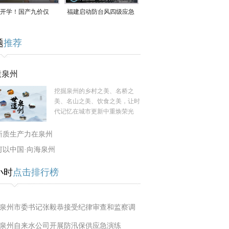
开学！国产九价仅
福建启动防台风四级应急
9.5元/针，HPV疫苗抓
响应！台风“白海豚”将于
题
推荐
9日在长江口至福建北部
一带沿海登陆
遗泉州
挖掘泉州的乡村之美、名桥之
美、名山之美、饮食之美，让时
代记忆在城市更新中重焕荣光
新质生产力在泉州
何以中国·向海泉州
小时
点击排行榜
泉州市委书记张毅恭接受纪律审查和监察调
泉州自来水公司开展防汛保供应急演练