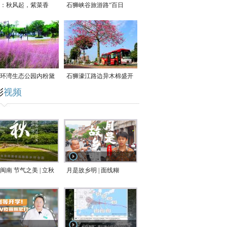
：秋风起，紫菜香
石狮峡谷旅游路“百日
草”争相斗艳
环湾生态公园内粉黛
石狮濠江路边异木棉盛开
彩
视频
草盛放
闽南 节气之美 | 立秋
月是故乡明 | 面线糊