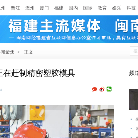
泉州
晋江
漳州
厦门
福建
国内
国际
教育
娱乐
科技
要闻聚焦
>
正文
正在赶制精密塑胶模具
频
n/