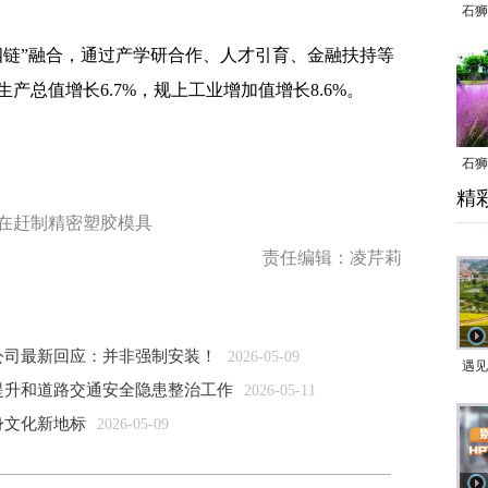
石狮
链”融合，通过产学研合作、人才引育、金融扶持等
总值增长6.7%，规上工业增加值增长8.6%。
石狮
精
乱子
在赶制精密塑胶模具
责任编辑：凌芹莉
公司最新回应：并非强制安装！
2026-05-09
遇见
提升和道路交通安全隐患整治工作
2026-05-11
身文化新地标
2026-05-09