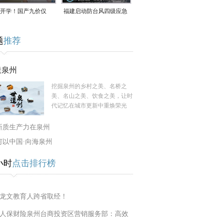
开学！国产九价仅
福建启动防台风四级应急
9.5元/针，HPV疫苗抓
响应！台风“白海豚”将于
题
推荐
9日在长江口至福建北部
一带沿海登陆
遗泉州
挖掘泉州的乡村之美、名桥之
美、名山之美、饮食之美，让时
代记忆在城市更新中重焕荣光
新质生产力在泉州
何以中国·向海泉州
小时
点击排行榜
龙文教育人跨省取经！
人保财险泉州台商投资区营销服务部：高效