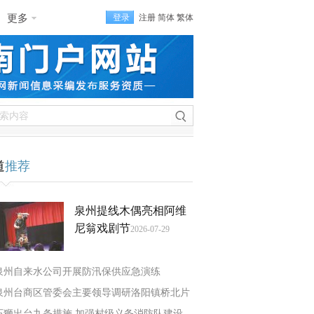
更多
登录
注册
简体
繁体
道
推荐
泉州提线木偶亮相阿维
尼翁戏剧节
2026-07-29
泉州自来水公司开展防汛保供应急演练
泉州台商区管委会主要领导调研洛阳镇桥北片
石狮出台九条措施 加强村级义务消防队建设