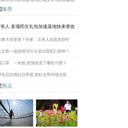
闻
推荐
所有人 多项民生礼包加速落地快来查收
三峡大坝变形？专家：又有人在恶意炒作
北京新一波疫情为什么没出现死亡病例？
戴口罩、一米线 疫情改变了哪些习惯？
呼伦贝尔现幻日奇观 彩虹光带环绕太阳
觉
焦点