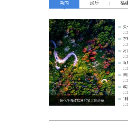
新闻
娱乐
福
央
202
东
202
河
202
近
202
国
202
成
202
“
德化牛母岐层林尽染五彩斑斓
202