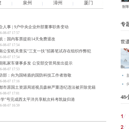
建
泉州
漳州
厦门
别等
24
专
紧打
企人事 | 9户中央企业外部董事职务变动
6-08-07 17:57
航：国内客票提前14天免费退改
世
6-08-07 17:54
南公安机关查实“三支一扶”招募笔试存在组织作弊犯
6-08-07 17:54
期私家车肇事多发 公安部交管局发出提示
6-08-07 17:53
防部：向为国铸盾的国防科技工作者致敬
6-08-07 17:16
都市原国土资源局巡视员森林严重违纪违法被开除党籍
6-08-07 17:01
48
科学”号完成西太平洋共享航次科考凯旋归港
6-08-07 16:59