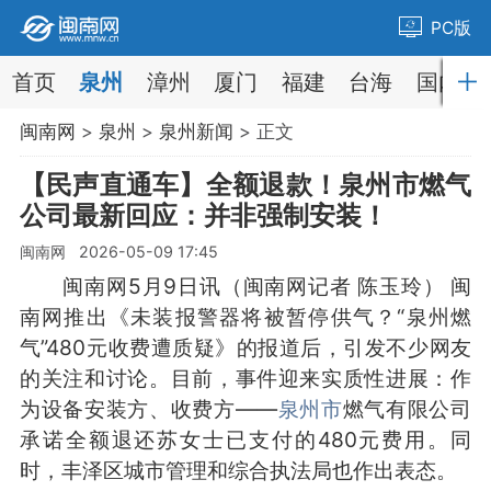
PC版
首页
泉州
漳州
厦门
福建
台海
国内
闽南网
>
泉州
>
泉州新闻
> 正文
【民声直通车】全额退款！泉州市燃气
公司最新回应：并非强制安装！
闽南网 2026-05-09 17:45
闽南网5月9日讯（闽南网记者 陈玉玲） 闽
南网推出《未装报警器将被暂停供气？“泉州燃
气”480元收费遭质疑》的报道后，引发不少网友
的关注和讨论。目前，事件迎来实质性进展：作
为设备安装方、收费方——
泉州市
燃气有限公司
承诺全额退还苏女士已支付的480元费用。同
时，丰泽区城市管理和综合执法局也作出表态。