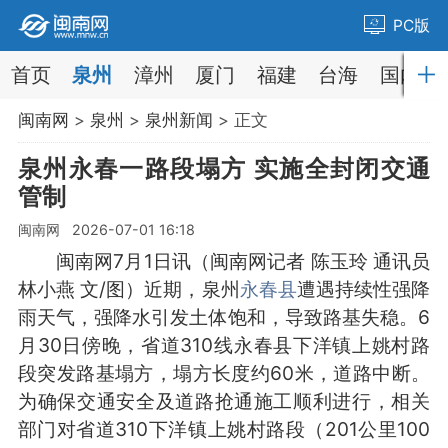
PC版
首页
泉州
漳州
厦门
福建
台海
国内
闽南网
>
泉州
>
泉州新闻
> 正文
泉州永春一路段塌方 实施全封闭交通
管制
闽南网 2026-07-01 16:18
闽南网7月1日讯（闽南网记者 陈玉玲 通讯员
林小燕 文/图）近期，泉州
永春县
遭遇持续性强降
雨天气，强降水引发土体饱和，导致路基失稳。6
月30日傍晚，省道310线永春县下洋镇上姚村路
段突发路基塌方，塌方长度约60米，道路中断。
为确保交通安全及道路抢通施工顺利进行，相关
部门对省道310下洋镇上姚村路段（201公里100