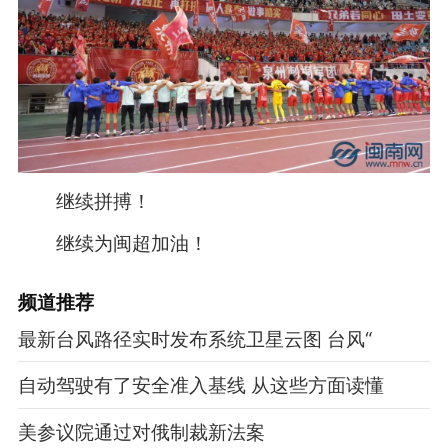
继续拼搏！
继续为闽超加油！
频道
推荐
最新台风路径实时发布系统卫星云图 台风“
自动驾驶有了安全准入基线 从这些方面读懂
美参议院通过对俄制裁新法案