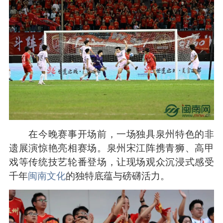
在今晚赛事开场前，一场独具泉州特色的非
遗展演惊艳亮相赛场。泉州宋江阵携青狮、高甲
戏等传统技艺轮番登场，让现场观众沉浸式感受
千年
闽南文化
的独特底蕴与磅礴活力。