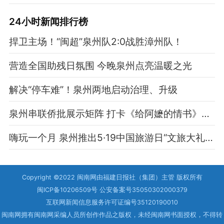
24小时新闻排行榜
捍卫主场！“闽超”泉州队2:0战胜漳州队！
营造全国助残日氛围 今晚泉州点亮温暖之光
解决“停车难”！泉州两地启动治理、升级
泉州串联侨批展示矩阵 打卡《给阿嬷的情书》同款南洋记忆
嗨玩一个月 泉州推出5·19中国旅游日“文旅大礼包”
Copyright ©2022 闽南网由福建日报社（集团）主管 版权所有
闽ICP备10206509号 公安备案号35050302000379
互联网新闻信息服务许可证编号35120190010
闽南网拥有闽南网采编人员所创作作品之版权，未经闽南网书面授权，不得转