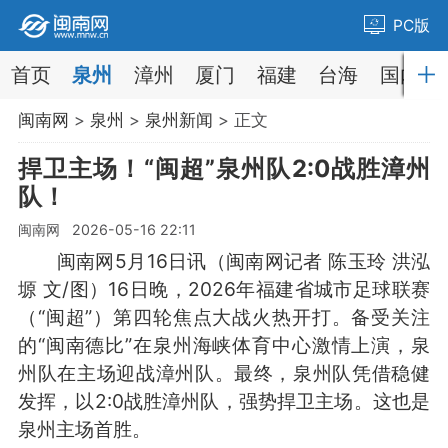
PC版
首页
泉州
漳州
厦门
福建
台海
国内
闽南网
>
泉州
>
泉州新闻
> 正文
捍卫主场！“闽超”泉州队2:0战胜漳州
队！
闽南网 2026-05-16 22:11
闽南网5月16日讯（闽南网记者 陈玉玲 洪泓
塬 文/图）16日晚，2026年福建省城市足球联赛
（“闽超”）第四轮焦点大战火热开打。备受关注
的“闽南德比”在泉州海峡体育中心激情上演，泉
州队在主场迎战漳州队。最终，泉州队凭借稳健
发挥，以2:0战胜漳州队，强势捍卫主场。这也是
泉州主场首胜。