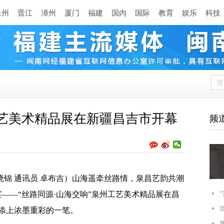
泉州
晋江
漳州
厦门
福建
国内
国际
教育
娱乐
科技
工艺美术精品展在新疆昌吉市开幕
频
锦 通讯员 卓布吉）山海遥牵丝路情，泉昌艺韵共潮
宴——“丝路同源·山海交响”泉州工艺美术精品展在昌
添上浓墨重彩的一笔。