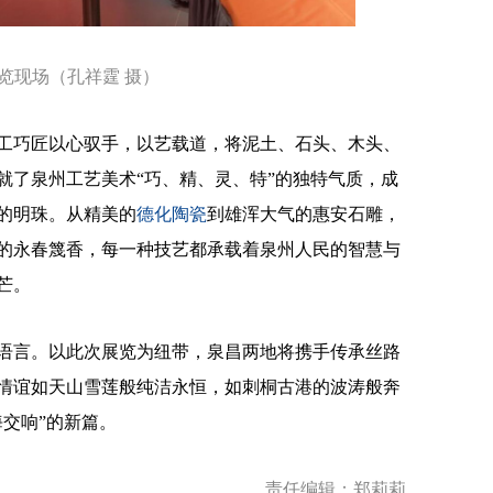
现场（孔祥霆 摄）
巧匠以心驭手，以艺载道，将泥土、石头、木头、
就了泉州工艺美术“巧、精、灵、特”的独特气质，成
的明珠。从精美的
德化陶瓷
到雄浑大气的惠安石雕，
的永春篾香，每一种技艺都承载着泉州人民的智慧与
芒。
言。以此次展览为纽带，泉昌两地将携手传承丝路
情谊如天山雪莲般纯洁永恒，如刺桐古港的波涛般奔
交响”的新篇。
责任编辑：郑莉莉