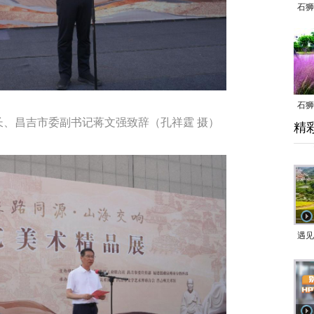
石狮
石狮
、昌吉市委副书记蒋文强致辞（孔祥霆 摄）
精
乱子
遇见