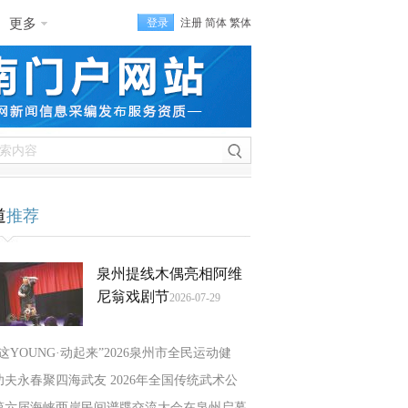
更多
登录
注册
简体
繁体
道
推荐
泉州提线木偶亮相阿维
尼翁戏剧节
2026-07-29
“这YOUNG·动起来”2026泉州市全民运动健
功夫永春聚四海武友 2026年全国传统武术公
第六届海峡两岸民间谱牒交流大会在泉州启幕