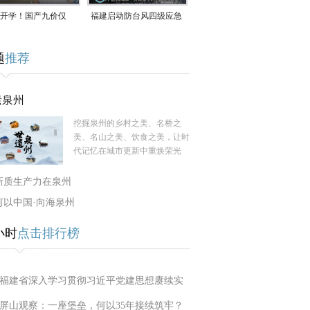
开学！国产九价仅
福建启动防台风四级应急
9.5元/针，HPV疫苗抓
响应！台风“白海豚”将于
题
推荐
9日在长江口至福建北部
一带沿海登陆
遗泉州
挖掘泉州的乡村之美、名桥之
美、名山之美、饮食之美，让时
代记忆在城市更新中重焕荣光
新质生产力在泉州
何以中国·向海泉州
小时
点击排行榜
福建省深入学习贯彻习近平党建思想赓续实
屏山观察：一座堡垒，何以35年接续筑牢？