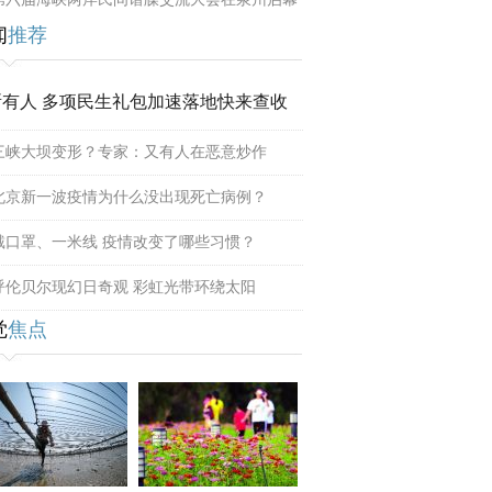
闻
推荐
所有人 多项民生礼包加速落地快来查收
三峡大坝变形？专家：又有人在恶意炒作
北京新一波疫情为什么没出现死亡病例？
戴口罩、一米线 疫情改变了哪些习惯？
呼伦贝尔现幻日奇观 彩虹光带环绕太阳
觉
焦点