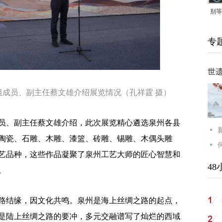
别等
24
专
紧打
世
员、副主任蔡文雄介绍展览情况（孔祥霆 摄）
、副主任蔡文雄介绍，此次展览精心遴选泉州各县
盖陶瓷、石雕、木雕、漆篮、砖雕、锡雕、木偶头雕
技艺品种，这些作品凝聚了泉州工艺大师的匠心智慧和
48
。
结缘，因文化共鸣。泉州是海上丝绸之路的起点，
是陆上丝绸之路的要冲，多元交融谱写了灿烂的西域