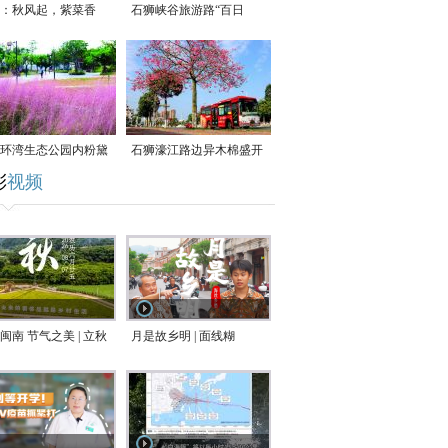
：秋风起，紫菜香
石狮峡谷旅游路“百日
草”争相斗艳
环湾生态公园内粉黛
石狮濠江路边异木棉盛开
彩
视频
草盛放
闽南 节气之美 | 立秋
月是故乡明 | 面线糊