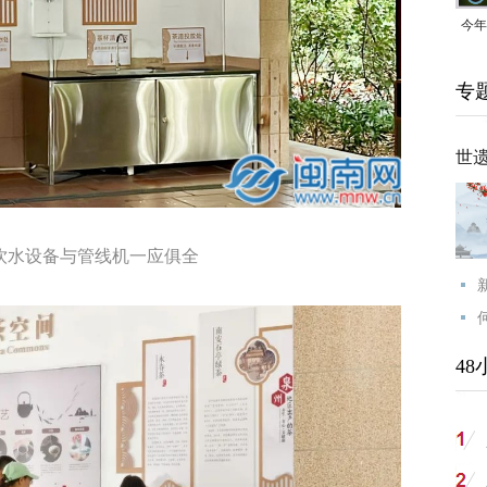
今年
均可
专
世
饮水设备与管线机一应俱全
48