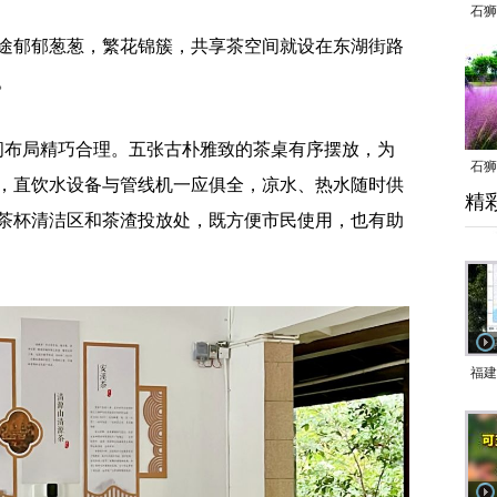
石狮
途郁郁葱葱，繁花锦簇，共享茶空间就设在东湖街路
。
间布局精巧合理。五张古朴雅致的茶桌有序摆放，为
石狮
，直饮水设备与管线机一应俱全，凉水、热水随时供
精
乱子
茶杯清洁区和茶渣投放处，既方便市民使用，也有助
福建
响应
9日
一带