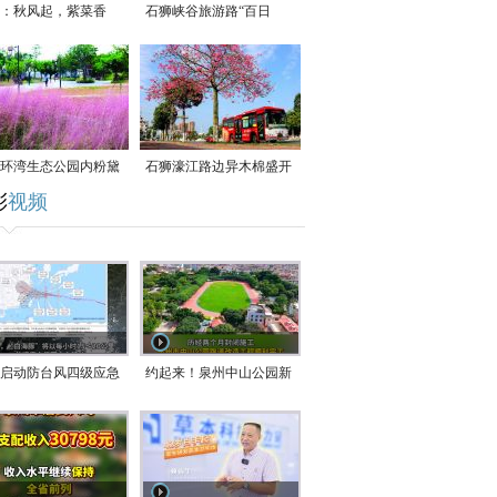
：秋风起，紫菜香
石狮峡谷旅游路“百日
草”争相斗艳
环湾生态公园内粉黛
石狮濠江路边异木棉盛开
彩
视频
草盛放
启动防台风四级应急
约起来！泉州中山公园新
！台风“白海豚”将于
跑道正式开放！
在长江口至福建北部
沿海登陆