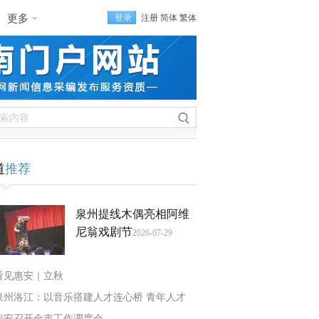
更多
登录
注册
简体
繁体
道
推荐
泉州提线木偶亮相阿维
尼翁戏剧节
2026-07-29
看见惠安｜立秋
泉州洛江：以音乐搭建人才连心桥 青年人才
南安召开全市工作调度会