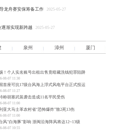
督导龙舟赛安保筹备工作
2025-05-27
产业逐渐实现新跨越
2025-05-27
建
泉州
漳州
厦门
惕！个人实名账号出租出售竟暗藏洗钱犯罪陷阱
6-08-07 11:30
国首座可抗17级台风海上浮式风电平台正式投运
6-08-07 11:27
特称胡塞武装袭击造成11名平民受伤
6-08-07 11:00
利亚大马士革农村省“恐怖爆炸”致2死13伤
6-08-07 11:00
台风“白海豚”影响 浙闽沿海阵风将达12~13级
6-08-07 10:55