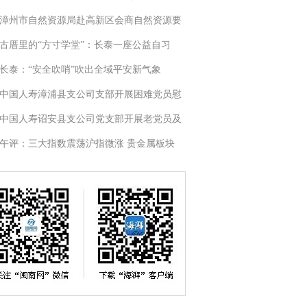
漳州市自然资源局赴高新区会商自然资源要
古厝里的“方寸学堂”：长泰一座公益自习
长泰：“安全吹哨”吹出全域平安新气象
中国人寿漳浦县支公司支部开展困难党员慰
中国人寿诏安县支公司党支部开展老党员及
午评：三大指数震荡沪指微涨 贵金属板块