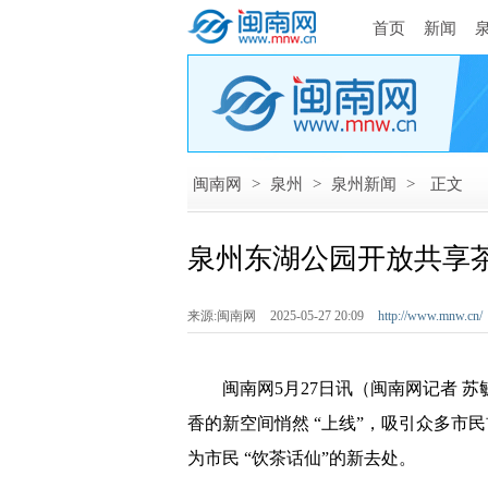
首页
新闻
闽南网
>
泉州
>
泉州新闻
>
正文
泉州东湖公园开放共享
来源:闽南网
2025-05-27 20:09
http://www.mnw.cn/
闽南网5月27日讯（闽南网记者 苏毓
香的新空间悄然 “上线”，吸引众多市
为市民 “饮茶话仙”的新去处。