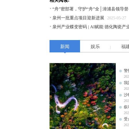
相关阅读:
“舟”密部署，守护“舟”全│漳浦县领导
泉州一批重点项目迎新进展
2025-05-27
泉州产业蝶变密码 | AI赋能 德化陶瓷
新闻
娱乐
福
警
202
我
202
沙
202
叙
202
受
202