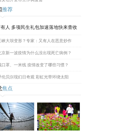
闻
推荐
所有人 多项民生礼包加速落地快来查收
三峡大坝变形？专家：又有人在恶意炒作
北京新一波疫情为什么没出现死亡病例？
戴口罩、一米线 疫情改变了哪些习惯？
呼伦贝尔现幻日奇观 彩虹光带环绕太阳
觉
焦点