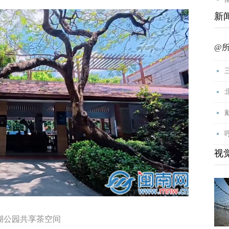
新
@
视
湖公园共享茶空间