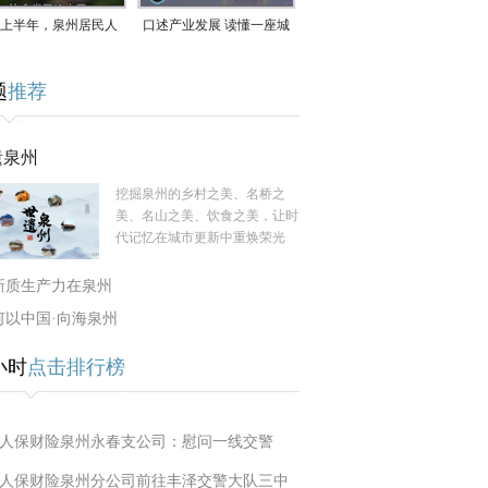
上半年，泉州居民人
口述产业发展 读懂一座城
支配收入公布！
｜赖南生：42岁白手起
题
推荐
家，率先研发草本卫生巾
遗泉州
挖掘泉州的乡村之美、名桥之
美、名山之美、饮食之美，让时
代记忆在城市更新中重焕荣光
新质生产力在泉州
何以中国·向海泉州
小时
点击排行榜
人保财险泉州永春支公司：慰问一线交警
人保财险泉州分公司前往丰泽交警大队三中